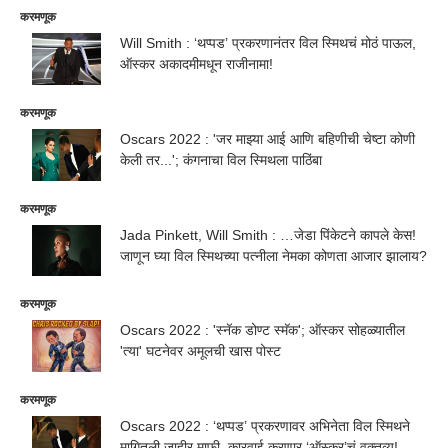
करमणूक
Will Smith : ‘थप्पड’ प्रकरणानंतर विल स्मिथचं मोठं पाऊल,
ऑस्कर अकादमीमधून राजीनामा!
करमणूक
Oscars 2022 : 'जर माझ्या आई आणि बहिणीची चेष्टा कोणी
केली तर...'; कंगनाचा विल स्मिथला पाठिंबा
करमणूक
Jada Pinkett, Will Smith : …जेडा पिंकेटने कापले केस!
जाणून घ्या विल स्मिथच्या पत्नीला नेमका कोणता आजार झालाय?
करमणूक
Oscars 2022 : 'स्नॅक डोण्ट स्मॅक'; ऑस्कर सोहळ्यातील
'त्या' घटनेवर अमूलची खास पोस्ट
करमणूक
Oscars 2022 : ‘थप्पड’ प्रकरणावर अभिनेता विल स्मिथने
मागितली जाहीर माफी, कारवाई करणार ‘ऑस्कर’चं वक्तव्य!