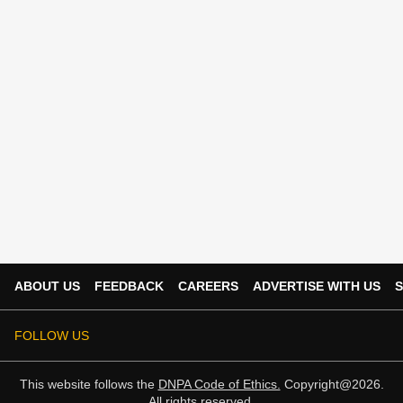
ABOUT US
FEEDBACK
CAREERS
ADVERTISE WITH US
S
FOLLOW US
This website follows the
DNPA Code of Ethics.
Copyright@2026.
All rights reserved.