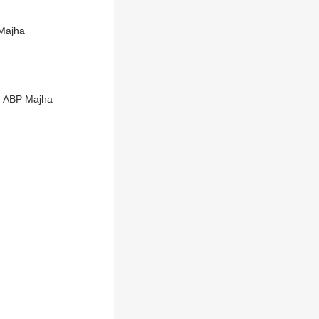
 Majha
ी | ABP Majha