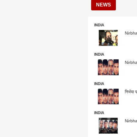
NEWS
INDIA
Nirbhay
INDIA
Nirbhay
INDIA
निर्भया
INDIA
Nirbhay