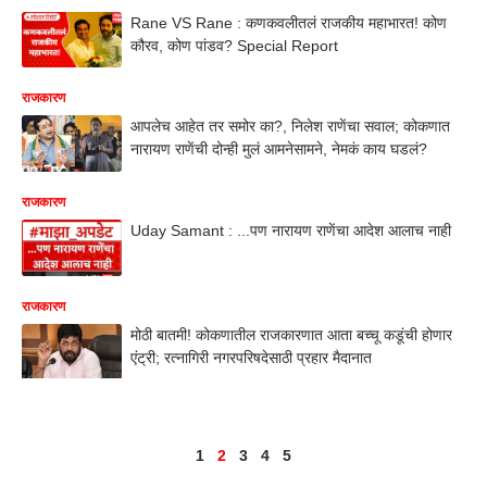
Rane VS Rane : कणकवलीतलं राजकीय महाभारत! कोण
कौरव, कोण पांडव? Special Report
राजकारण
आपलेच आहेत तर समोर का?, निलेश राणेंचा सवाल; कोकणात
नारायण राणेंची दोन्ही मुलं आमनेसामने, नेमकं काय घडलं?
राजकारण
Uday Samant : ...पण नारायण राणेंचा आदेश आलाच नाही
राजकारण
मोठी बातमी! कोकणातील राजकारणात आता बच्चू कडूंची होणार
एंट्री; रत्नागिरी नगरपरिषदेसाठी प्रहार मैदानात
1
2
3
4
5