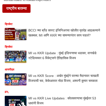
Mumbai Indians Vs Kolkata Knight Riders
राष्ट्रीय बातम्या
क्रिकेट
BCCI च्या ब्रँड कास्ट इंजिनिअरचा खोलीत मृतदेह आढळल्याने
खळबळ; MI आणि KKR च्या सामन्यानंतर काय घडलं?
क्रिकेट
MI vs KKR Update : मुंबई इंडियन्सचा धडाका; वानखेडे
स्टेडियमवर 6 विकेट्सने ऐतिहासिक विजय
आयपीएल
MI vs KKR Score : अखेर मुंबईने घरच्या मैदानावर चाखली
विजयाची चव, केकेआरवर मोठा विजय; अश्वनी कुमार चमकला
IPL
MI vs KKR Live Updates : कोलकात्याचा मुंबईवर 53
धावांनी विजय