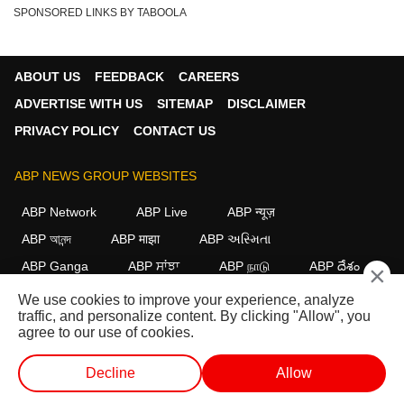
SPONSORED LINKS BY TABOOLA
ABOUT US
FEEDBACK
CAREERS
ADVERTISE WITH US
SITEMAP
DISCLAIMER
PRIVACY POLICY
CONTACT US
ABP NEWS GROUP WEBSITES
ABP Network
ABP Live
ABP न्यूज़
ABP আনন্দ
ABP माझा
ABP અસ્મિતા
ABP Ganga
ABP ਸਾਂਝਾ
ABP நாடு
ABP దేశం
×
We use cookies to improve your experience, analyze
FOLLOW US
traffic, and personalize content. By clicking "Allow", you
agree to our use of cookies.
Decline
Allow
This website follows the
DNPA Code of Ethics.
Copyright@2026.
All rights reserved.
लाईव्ह टीव्ही
शॉर्ट व्हिडीओ
व्हिडीओ
पॉडकास्ट