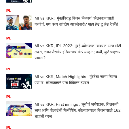
IPL
MI vs KKR: मुंबईविरुद्ध विजय मिळवणं कोलकात्यासाठी
गरजेचं, पण काय सांगतेय आकडेवारी? पाहा हेड टू हेड रेकॉर्ड
IPL
MI vs KKR, IPL 2022: मुंबई-कोलकाता यांच्यात आज मोठी
लढत, रायडर्ससमोर इंडियन्सचं मोठं आव्हान; कधी, कुठे पाहणार
सामना?
IPL
MI vs KKR, Match Highlights : मुंबईचा सलग तिसरा
पराभव, कोलकाताने पाच विकेटनं हरवलं
IPL
MI vs KKR, First innings : सूर्याचं अर्धशतक, तिलकची
साथ आणि पोलार्डची फिनीशिंग; कोलकात्याला विजयासाठी 162
धावांची गरज
IPL