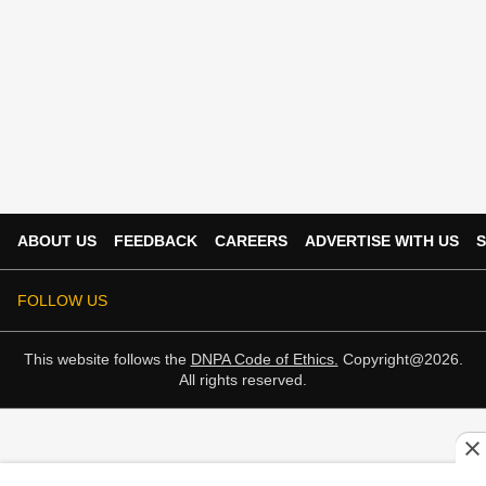
ABOUT US
FEEDBACK
CAREERS
ADVERTISE WITH US
S
FOLLOW US
This website follows the
DNPA Code of Ethics.
Copyright@2026.
All rights reserved.