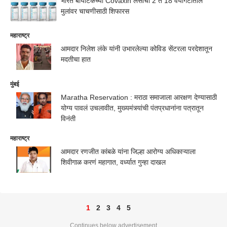
भारत बायोटेकच्या Covaxin लसीची 2 ते 18 वयोगटातील
मुलांवर चाचणीसाठी शिफारस
महाराष्ट्र
आमदार निलेश लंके यांनी उभारलेल्या कोविड सेंटरला परदेशातून
मदतीचा हात
मुंबई
Maratha Reservation : मराठा समाजाला आरक्षण देण्यासाठी
योग्य पावलं उचलावीत, मुख्यमंत्र्यांची पंतप्रधानांना पत्रातून
विनंती
महाराष्ट्र
आमदार रणजीत कांबळे यांना जिल्हा आरोग्य अधिकाऱ्याला
शिवीगाळ करणं महागात, वर्ध्यात गुन्हा दाखल
1
2
3
4
5
Continues below advertisement