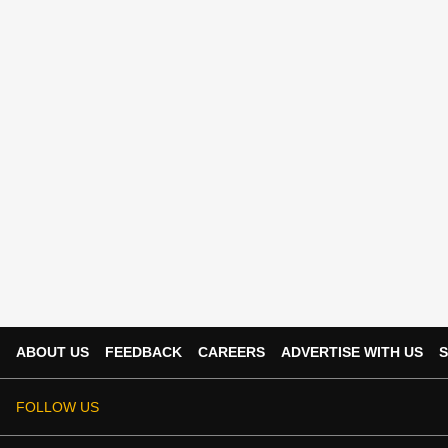
ABOUT US
FEEDBACK
CAREERS
ADVERTISE WITH US
S
FOLLOW US