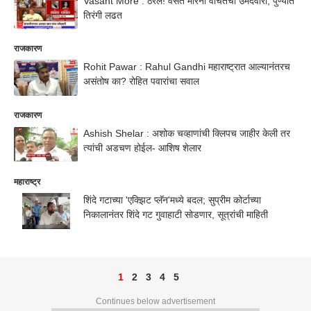
Vasant More : ठरलं! वंसत मोरेंना वंचितची उमेदवारी, पुण्यात
तिरंगी लढत
राजकारण
Rohit Pawar : Rahul Gandhi महाराष्ट्रात आल्यानंतरच
असंतोष का? रोहित पवारांचा सवाल
राजकारण
Ashish Shelar : अशोक चव्हाणांची क्लिपच जाहीर केली तर
त्यांची अडचण होईल- आशिष शेलार
महाराष्ट्र
शिंदे गटाच्या 'एक्झिट प्लॅन'मध्ये बदल; सुप्रीम कोर्टाच्या
निकालानंतर शिंदे गट गुवाहाटी सोडणार, सूत्रांची माहिती
1
2
3
4
5
Continues below advertisement