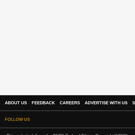
ABOUT US
FEEDBACK
CAREERS
ADVERTISE WITH US
S
FOLLOW US