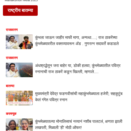
Mahakumbh Mela 2025
राष्ट्रीय बातम्या
राजकारण
कुंभला जाऊन जाहीर माफी मागा, अन्यथा....; राज ठाकरेंच्या
कुंभमेळ्यावरील वक्तव्यावरून अ‍ॅड . गुणरत्न सदावर्ते कडाडले
राजकारण
अंधश्रद्धेतून जरा बाहेर या, डोकी हलवा; कुंभमेळ्यातील पवित्र
स्नानाची राज ठाकरें कडून खिल्ली, म्हणाले....
बातम्या
मुख्यमंत्री देवेंद्र फडणवीसांची महाकुंभमेळ्याला हजेरी; सहकुटुंब
केलं गंगेत पवित्र स्नान
करमणूक
कुंभमेळ्यातल्या मोनालिसाचं नव्यानं नशीब पालटलं, क्षणात झाली
लखपती, मिळाली 'ही' मोठी ऑफर!