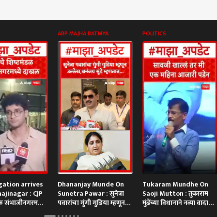
ABP MAJHA BATMYA
POLITICS
gation arrives
Dhananjay Munde On
Tukaram Mundhe On
ajinagar : CJP
Sunetra Pawar : सुनेत्रा
Saoji Mutton : तुकाराम
डळ संभाजीनगरमध्ये
पवारांचा गुंगी गुडिया म्हणून
मुंढेंच्या विधानाने नव्या वादाला
BP Majha
उल्लेख, धनंजय मुंडे म्हणतात
फोडणी