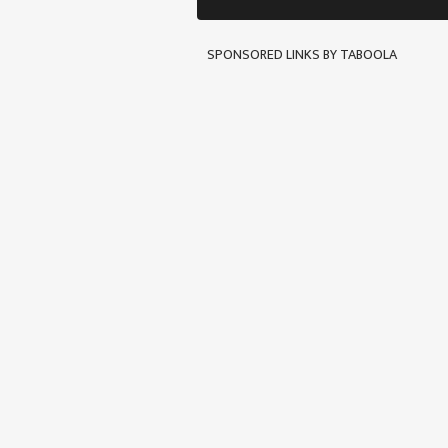
SPONSORED LINKS BY TABOOLA
पर्सनल
टॉप
हॅलो गेस्ट
व्यापा
आमच्यासोबत जाहिरात करा
प्रायव्हसी पॉलिसी
संपर्क साधा
करिअर
कर्जद
फीडबॅक