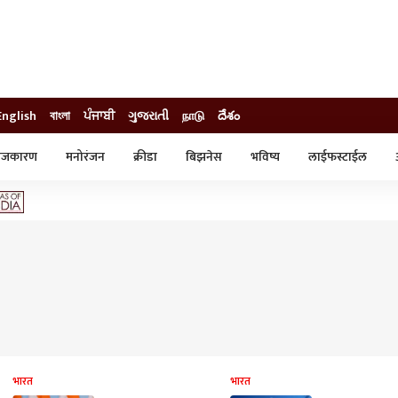
English
বাংলা
ਪੰਜਾਬੀ
ગુજરાતી
நாடு
దేశం
ाजकारण
मनोरंजन
क्रीडा
बिझनेस
भविष्य
लाईफस्टाईल
स्टाईल
क्राईम
व्यापार-उद्योग
ट्रेडिंग
ऑटो
भारत
भारत