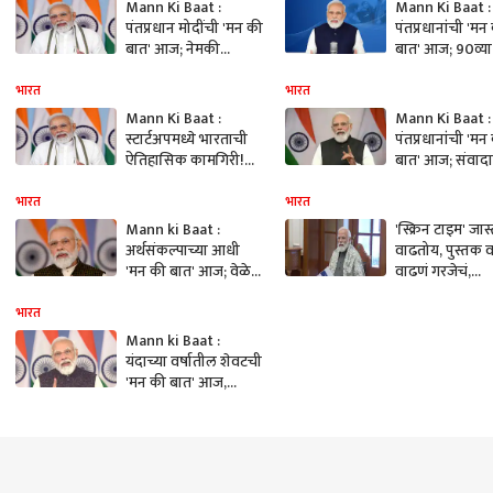
Mann Ki Baat :
Mann Ki Baat :
पंतप्रधान मोदींची 'मन की
पंतप्रधानांची 'मन
बात' आज; नेमकी
बात' आज; 90व्या
कोणती घोषणा करणार?
संवादाकडे देशवास
देशवासियांचं लक्ष
लक्ष
भारत
भारत
Mann Ki Baat :
Mann Ki Baat :
स्टार्टअपमध्ये भारताची
पंतप्रधानांची 'मन
ऐतिहासिक कामगिरी!
बात' आज; संवाद
'युनिकॉर्न'ची संख्या
देशवासियांचं लक्ष
100वर; पंतप्रधानांकडून
भारत
भारत
कौतुक
Mann ki Baat :
'स्क्रिन टाइम' जा
अर्थसंकल्पाच्या आधी
वाढतोय, पुस्तक 
'मन की बात' आज; वेळेत
वाढणं गरजेचं,
बदल, जाणून घ्या कधी
पंतप्रधानांचा सल्
संबोधित करणार
पुण्याच्या 'या' संस्
भारत
पंतप्रधान मोदी
कौतुक
Mann ki Baat :
यंदाच्या वर्षातील शेवटची
'मन की बात' आज,
पंतप्रधान काय बोलणार
याकडे देशाचे लक्ष