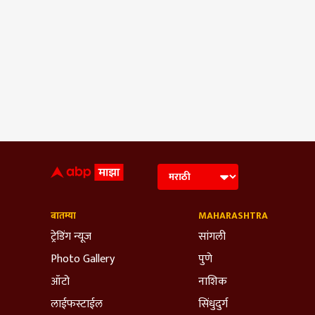
बातम्या
MAHARASHTRA
ट्रेडिंग न्यूज
सांगली
Photo Gallery
पुणे
ऑटो
नाशिक
लाईफस्टाईल
सिंधुदुर्ग