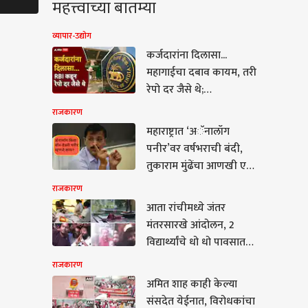
महत्त्वाच्या बातम्या
व्यापार-उद्योग
कर्जदारांना दिलासा...
महागाईचा दबाव कायम, तरी
रेपो दर जैसे थे;
आरबीआयची 'वेट अँड वॉच'
राजकारण
भूमिका कायम
महाराष्ट्रात ‘अॅनालॉग
पनीर’वर वर्षभराची बंदी,
तुकाराम मुंढेंचा आणखी एक
तडाखा; हॉटेल, रेस्टॉरंट आणि
राजकारण
केटरर्सनाही वापरास मनाई
आता रांचीमध्ये जंतर
कारण
मंतरसारखे आंदोलन, 2
विद्यार्थ्यांचे धो धो पावसात
उपोषण, सोनम वांगचुक
राजकारण
यांच्या सांगण्यावरून पाणी
अमित शाह काही केल्या
घेतलं, अन्नत्याग कायम; 7
 शाह काही केल्या
संसदेत येईनात, विरोधकांचा