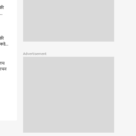
 की
ियांचं
 की
ाकडे
Advertisement
स्तच
वाचन
ला,
थेचं केलं