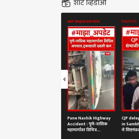
शॉर्ट व्हिडीओ
ABP MAJHA BATMYA
POLITICS
Pune Nashik Highway
CJP dele
Accident : पुणे-नाशिक
in Sambh
महामार्गावर विचित्र
चे शिष्टमं
अपघात,ट्रकखाली दबली का
दाखल | A