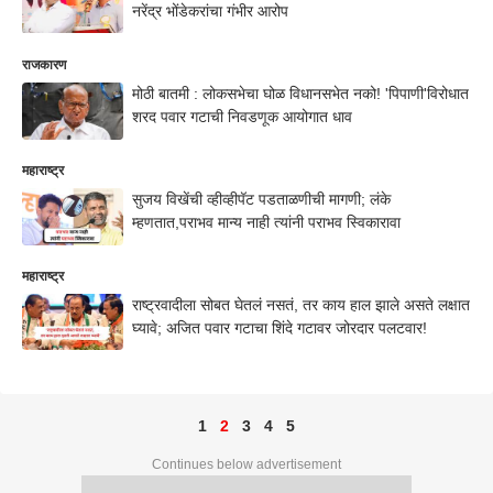
नरेंद्र भोंडेकरांचा गंभीर आरोप
राजकारण
मोठी बातमी : लोकसभेचा घोळ विधानसभेत नको! 'पिपाणी'विरोधात
शरद पवार गटाची निवडणूक आयोगात धाव
महाराष्ट्र
सुजय विखेंची व्हीव्हीपॅट पडताळणीची मागणी; लंके
म्हणतात,पराभव मान्य नाही त्यांनी पराभव स्विकारावा
महाराष्ट्र
राष्ट्रवादीला सोबत घेतलं नसतं, तर काय हाल झाले असते लक्षात
घ्यावे; अजित पवार गटाचा शिंदे गटावर जोरदार पलटवार!
1
2
3
4
5
Continues below advertisement