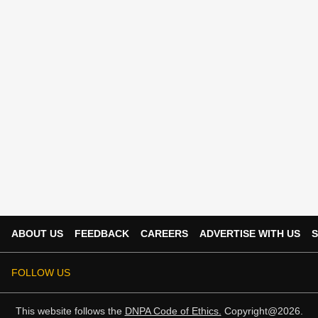
ABOUT US
FEEDBACK
CAREERS
ADVERTISE WITH US
S
FOLLOW US
This website follows the
DNPA Code of Ethics.
Copyright@2026.