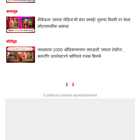
करमणूक
वीकेंडला 'लापता लेडिज'ची बंपर कमाई! दुसऱ्या दिवशी पर केला
कोट्यावधींचा आकडा
बॉलीवूड
जवळपास 1000 ऑडिशन्सनंतर सापडली 'लापता लेडीज',
कास्टींग डायरेक्टरने सांगितले रंजक किस्से
1
2
Continues below advertisement