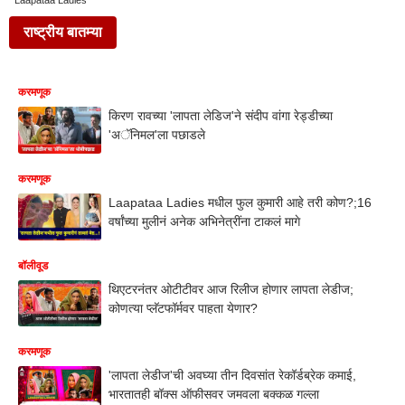
Laapataa Ladies
राष्ट्रीय बातम्या
करमणूक
किरण रावच्या 'लापता लेडिज'ने संदीप वांगा रेड्डीच्या
'अॅनिमल'ला पछाडले
करमणूक
Laapataa Ladies मधील फुल कुमारी आहे तरी कोण?;16
वर्षांच्या मुलीनं अनेक अभिनेत्रींना टाकलं मागे
बॉलीवूड
थिएटरनंतर ओटीटीवर आज रिलीज होणार लापता लेडीज;
कोणत्या प्लॅटफॉर्मवर पाहता येणार?
करमणूक
'लापता लेडीज'ची अवघ्या तीन दिवसांत रेकॉर्डब्रेक कमाई,
भारतातही बॉक्स ऑफीसवर जमवला बक्कळ गल्ला