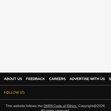
ABOUT US
FEEDBACK
CAREERS
ADVERTISE WITH US
S
FOLLOW US
This website follows the
DNPA Code of Ethics.
Copyright@2026.
All rights reserved.