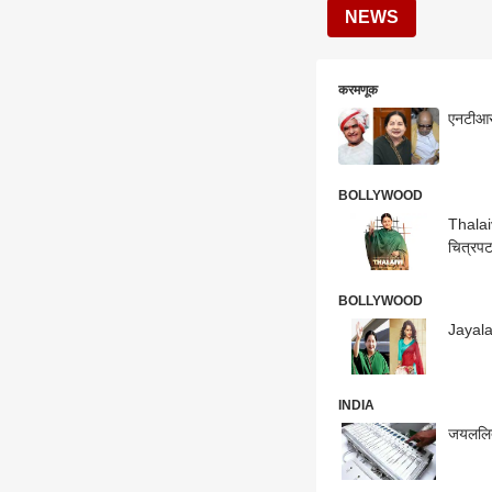
NEWS
करमणूक
एनटीआर,
BOLLYWOOD
Thalaiv
चित्रपट
BOLLYWOOD
Jayalal
INDIA
जयललिता