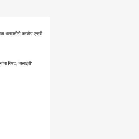
आता थलापतीही करतोय एन्ट्री
ंना गिफ्ट; 'थलाईवी'