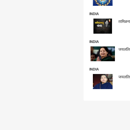
INDIA
तामिळना
INDIA
जयललिता
INDIA
जयललिता