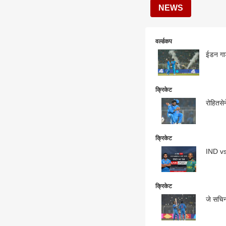
NEWS
वर्ल्डकप
ईडन गार
क्रिकेट
रोहितसे
क्रिकेट
IND vs 
क्रिकेट
जे सचिन