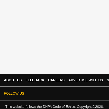
ABOUT US
FEEDBACK
CAREERS
ADVERTISE WITH US
S
FOLLOW US
This website follows the
DNPA Code of Ethics.
Copyright@2026.