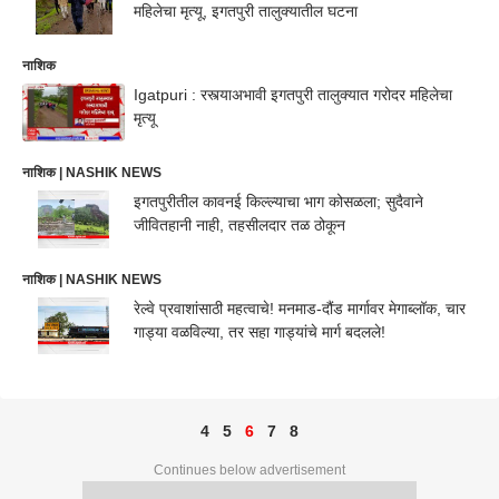
महिलेचा मृत्यू, इगतपुरी तालुक्यातील घटना
नाशिक
Igatpuri : रस्त्याअभावी इगतपुरी तालुक्यात गरोदर महिलेचा
मृत्यू
नाशिक | NASHIK NEWS
इगतपुरीतील कावनई किल्ल्याचा भाग कोसळला; सुदैवाने
जीवितहानी नाही, तहसीलदार तळ ठोकून
नाशिक | NASHIK NEWS
रेल्वे प्रवाशांसाठी महत्वाचे! मनमाड-दौंड मार्गावर मेगाब्लॉक, चार
गाड्या वळविल्या, तर सहा गाड्यांचे मार्ग बदलले!
4
5
6
7
8
Continues below advertisement