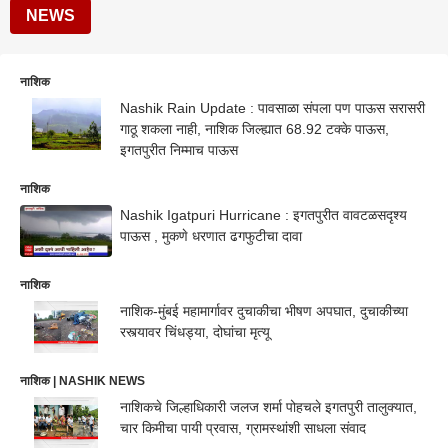
NEWS
नाशिक
Nashik Rain Update : पावसाळा संपला पण पाऊस सरासरी
गाठू शकला नाही, नाशिक जिल्ह्यात 68.92 टक्के पाऊस,
इगतपुरीत निम्माच पाऊस
नाशिक
Nashik Igatpuri Hurricane : इगतपुरीत वावटळसदृश्य
पाऊस , मुकणे धरणात ढगफुटीचा दावा
नाशिक
नाशिक-मुंबई महामार्गावर दुचाकीचा भीषण अपघात, दुचाकीच्या
रस्त्यावर चिंधड्या, दोघांचा मृत्यू
नाशिक | NASHIK NEWS
नाशिकचे जिल्हाधिकारी जलज शर्मा पोहचले इगतपुरी तालुक्यात,
चार किमीचा पायी प्रवास, ग्रामस्थांशी साधला संवाद