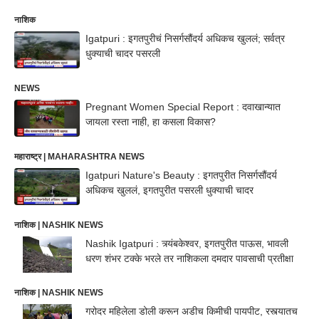
नाशिक
Igatpuri : इगतपुरीचं निसर्गसौंदर्य अधिकच खुललं; सर्वत्र
धुक्याची चादर पसरली
NEWS
Pregnant Women Special Report : दवाखान्यात
जायला रस्ता नाही, हा कसला विकास?
महाराष्ट्र | MAHARASHTRA NEWS
Igatpuri Nature's Beauty : इगतपुरीत निसर्गसौंदर्य
अधिकच खुललं, इगतपुरीत पसरली धुक्याची चादर
नाशिक | NASHIK NEWS
Nashik Igatpuri : त्र्यंबकेश्वर, इगतपुरीत पाऊस, भावली
धरण शंभर टक्के भरले तर नाशिकला दमदार पावसाची प्रतीक्षा
नाशिक | NASHIK NEWS
गरोदर महिलेला डोली करून अडीच किमीची पायपीट, रस्त्यातच