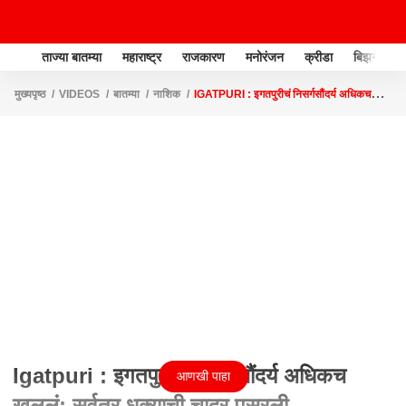
ताज्या बातम्या
महाराष्ट्र
राजकारण
मनोरंजन
क्रीडा
बिझनेस
मुख्यपृष्ठ
VIDEOS
बातम्या
नाशिक
IGATPURI : इगतपुरीचं निसर्गसौंदर्य अधिकच
खुललं; सर्वत्र धुक्याची चादर पसरली
Igatpuri : इगतपुरीचं निसर्गसौंदर्य अधिकच
आणखी पाहा
खुललं; सर्वत्र धुक्याची चादर पसरली