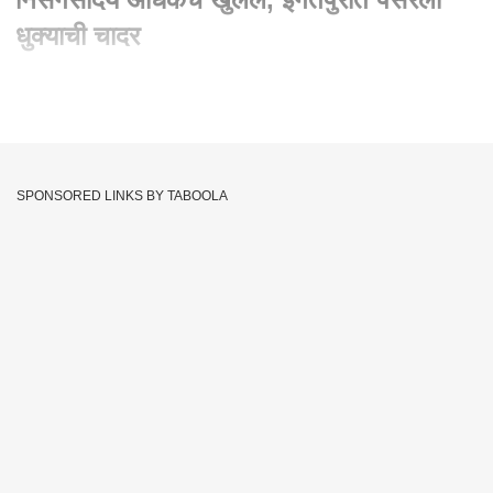
धुक्याची चादर
Written By :
abp majha web team
27 Jul 2023 12:49 PM (IST)
Igatpuri Nature's Beauty : इगतपुरीत निसर्गसौंदर्य अधिकच खुललं,
इगतपुरीत पसरली धुक्याची चादर
SPONSORED LINKS BY TABOOLA
Fog
ABP Majha
Maharashtra
Tags :
Igatpuri Natures Beauty
JOIN US ON
Whatsapp
Telegram