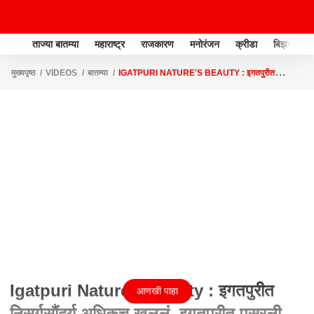
ताज्या बातम्या
महाराष्ट्र
राजकारण
मनोरंजन
क्रीडा
बिझनेस
मुख्यपृष्ठ
VIDEOS
बातम्या
IGATPURI NATURE'S BEAUTY : इगतपुरीत
निसर्गसौंदर्य अधिकच खुललं, इगतपुरीत पसरली धुक्याची चादर
Igatpuri Nature's Beauty : इगतपुरीत
आणखी पाहा
निसर्गसौंदर्य अधिकच खुललं, इगतपुरीत पसरली