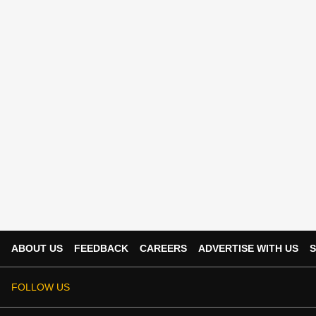
ABOUT US
FEEDBACK
CAREERS
ADVERTISE WITH US
S
FOLLOW US