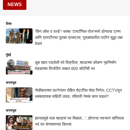
NEWS
विश्व
'किंग ऑफ द वर्ल्ड'! चक्क 'टायटॅनिक पोज'मध्ये डोनाल्ड ट्रम्प
आणि एपस्टीनचा पुतळा प्रकटला; पुतळ्यावरील पाटीनं सुद्धा लक्ष
वेधलं
मुंबई
धूळ खात पडलेली घरे विक्रीला; म्हाडाच्या कोकण गृहनिर्माण
मंडळाच्या तिजोरीत तब्बल 800 कोटींची भर
करमणूक
गोळीबाराच्या घटनेनंतर रोहित शेट्टींचा मोठा निर्णय; CCTVतून
धक्कादायक माहिती उघड, रविवारी नेमकं काय घडलं?
करमणूक
ज्ञानदामुळे मला म्हाडाचं घर मिळालं...'; होणाऱ्या नवऱ्यानं सांगितला
नवं घर घेण्यामागचा किस्सा