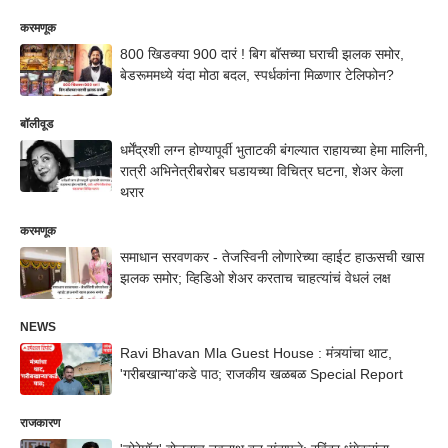
करमणूक
800 खिडक्या 900 दारं ! बिग बॉसच्या घराची झलक समोर,
बेडरूममध्ये यंदा मोठा बदल, स्पर्धकांना मिळणार टेलिफोन?
बॉलीवूड
धर्मेंद्रशी लग्न होण्यापूर्वी भुताटकी बंगल्यात राहायच्या हेमा मालिनी,
रात्री अभिनेत्रीबरोबर घडायच्या विचित्र घटना, शेअर केला
थरार
करमणूक
समाधान सरवणकर - तेजस्विनी लोणारेच्या व्हाईट हाऊसची खास
झलक समोर; व्हिडिओ शेअर करताच चाहत्यांचं वेधलं लक्ष
NEWS
Ravi Bhavan Mla Guest House : मंत्र्यांचा थाट,
'गरीबखान्या'कडे पाठ; राजकीय खळबळ Special Report
राजकारण