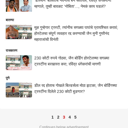
'डोरेमॉन' बोलताच नवनाथ बन संतापले; रविंद्र धंगेकरांना
म्हणाले, तुम्ही बावळट ‘नोबिता’..., नेमकं काय घडलं?
बातम्या
मूळ गुन्हेगार ट्रस्टी, त्यांनीच सगळ्या पापांचे प्रायश्चित करावं;
होस्टेलचा संपूर्ण व्यवहार रद्द करण्याची जैन मुनी गुप्तीनंद
महाराजांची विनंती
राजकारण
230 कोटी रुपये गोठवा, जैन बोर्डिंग होस्टेलच्या सगळ्या
ट्रस्टींना बरखास्त करा; रविंद्र धंगेकरांची मागणी
पुणे
डील रद्द होताच गोखले बिल्डर्सला मोठा झटका, जैन बोर्डिंगच्या
ट्रस्टींना दिलेले 230 कोटी बुडणार?
1
2
3
4
5
Continues below advertisement