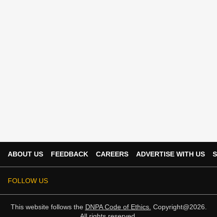
ABOUT US
FEEDBACK
CAREERS
ADVERTISE WITH US
S
FOLLOW US
This website follows the
DNPA Code of Ethics.
Copyright@2026.
All rights reserved.