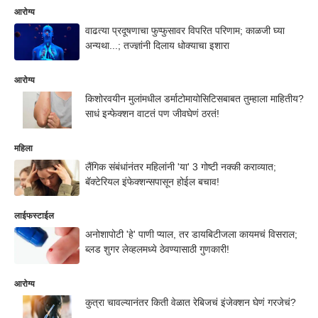
आरोग्य
वाढत्या प्रदूषणाचा फुप्फुसावर विपरित परिणाम; काळजी घ्या
अन्यथा...; तज्ज्ञांनी दिलाय धोक्याचा इशारा
आरोग्य
किशोरवयीन मुलांमधील डर्माटोमायोसिटिसबाबत तुम्हाला माहितीय?
साधं इन्फेक्शन वाटतं पण जीवघेणं ठरतं!
महिला
लैंगिक संबंधांनंतर महिलांनी 'या' 3 गोष्टी नक्की कराव्यात;
बॅक्टेरियल इंफेक्शन्सपासून होईल बचाव!
लाईफस्टाईल
अनोशापोटी 'हे' पाणी प्याल, तर डायबिटीजला कायमचं विसराल;
ब्लड शुगर लेव्हलमध्ये ठेवण्यासाठी गुणकारी!
आरोग्य
कुत्रा चावल्यानंतर किती वेळात रेबिजचं इंजेक्शन घेणं गरजेचं?