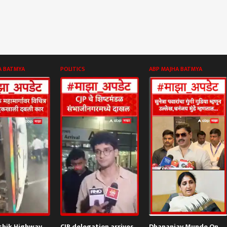
A BATMYA
POLITICS
ABP MAJHA BATMYA
shik Highway
CJP delegation arrives
Dhananjay Munde On