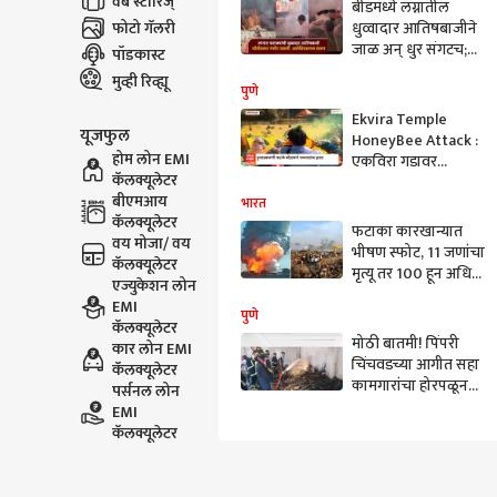
वेब स्टोरिज्
बीडमध्ये लग्नातील
फोटो गॅलरी
धुव्वादार आतिषबाजीने
जाळ अन् धुर संगटच;
पॉडकास्ट
फोटोग्राफर गंभीर जखमी,
मुव्ही रिव्ह्यू
असोसिएशनचा संताप
पुणे
Ekvira Temple
यूजफुल
HoneyBee Attack :
होम लोन EMI
एकविरा गडावर
कॅलक्यूलेटर
भाविकांची हुल्लडबाजी,
बीएमआय
मधमाशांचा हल्ला अन्
भारत
कॅलक्यूलेटर
गोंधळ
फटाका कारखान्यात
वय मोजा/ वय
भीषण स्फोट, 11 जणांचा
कॅलक्यूलेटर
मृत्यू तर 100 हून अधिक
एज्युकेशन लोन
जखमी; पळून जाण्याचा
EMI
प्रयत्नात असलेल्या
पुणे
कॅलक्यूलेटर
मालकासह तीन
मोठी बातमी! पिंपरी
कार लोन EMI
आरोपींना अटक
चिंचवडच्या आगीत सहा
कॅलक्यूलेटर
कामगारांचा होरपळून
पर्सनल लोन
मृत्यूप्रकरणी गुन्हा दाखल
EMI
कॅलक्यूलेटर