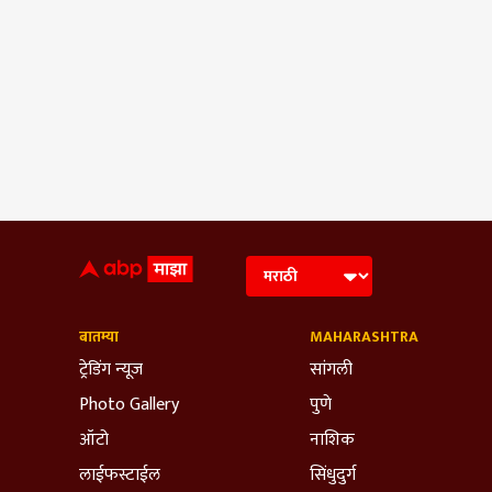
बातम्या
MAHARASHTRA
ट्रेडिंग न्यूज
सांगली
Photo Gallery
पुणे
ऑटो
नाशिक
लाईफस्टाईल
सिंधुदुर्ग