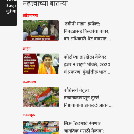
महत्त्वाच्या बातम्या
Saoji Mutton : तुकाराम
Mother Birthday : मंत्री
Majha Katta
मुंढेंच्या विधानाने नव्या वादाला
शंभूराज देसाईंच्या मातोश्रींचा
वक्तशीरपणा के
अहिल्यानगर
फोडणी
साधेपणाने वाढदिवस साजरा
कसा?
'एबीपी माझा' इम्पॅक्ट;
बिबट्यासह पिल्लांचा वावर,
वन अधिकारी थेट वावरात;
बिबटे जेरबंद करण्यासाठी
क्राईम
पिंजरे तैनात
कोर्टाच्या तारखेला वेळेवर
हजर न राहणे भोवले, 2020
चं प्रकरण; मुंबईतील भाजप
नगरसेवकास अटक
राजकारण
काँग्रेसचे नेतृत्व
णूक
तळागाळापासून तुटलं,
निष्ठावानांना डावललं जातंय,
महिला नेत्याचा गंभीर आरोप
करमणूक
सिअॅटलमध्ये रंगणार
ॅटलमध्ये रंगणार
जागतिक मराठी मेळावा;
िक मराठी मेळावा;