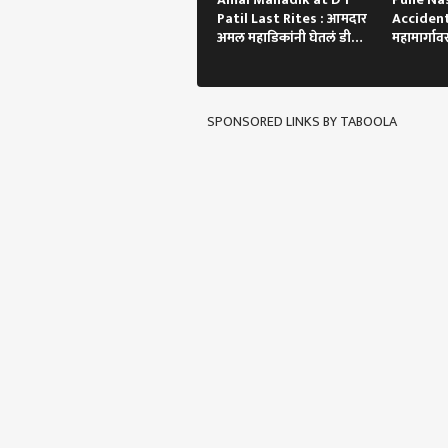
Patil Last Rites : आमदार
Accident 
अमल महाडिकांनी घेतलं डी
महामार्गावर
वाय पाटील यांचे अंत्यदर्शन
अपघात,ट्
SPONSORED LINKS BY TABOOLA
पर्सनल
टॉप
हॅलो गेस्ट
अहिल्
आमच्यासोबत जाहिरात करा
प्रायव्हसी पॉलिसी
संपर्क साधा
करिअर
'एबीप
फीडबॅक
बिबट