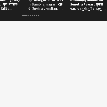
: पुणे-नाशिक
in Sambhajinagar : CJP
Sunetra Pawar : सुनेत्रा
 विचित्र
चे शिष्टमंडळ संभाजीनगरमध्ये
पवारांचा गुंगी गुडिया म्हणून
रकखाली दबली का
दाखल | ABP Majha
उल्लेख, धनंजय मुंडे म्हणतात
 कॉर्नर
 आर्टिकल
टॉप रील्स
यानगर
क्राईम
राजकारण
करम
ी माझा' इम्पॅक्ट;
कोर्टाच्या तारखेला वेळेवर
काँग्रेसचे नेतृत्व
सिअ
्यासह पिल्लांचा वावर,
हजर न राहणे भोवले, 2020 चं
तळागाळापासून तुटलं,
जागत