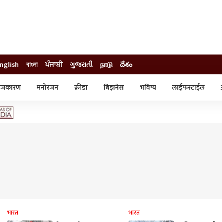
nglish
বাংলা
ਪੰਜਾਬੀ
ગુજરાતી
நாடு
దేశం
ाजकारण
मनोरंजन
क्रीडा
बिझनेस
भविष्य
लाईफस्टाईल
स्टाईल
क्राईम
व्यापार-उद्योग
ट्रेडिंग
ऑटो
भारत
भारत