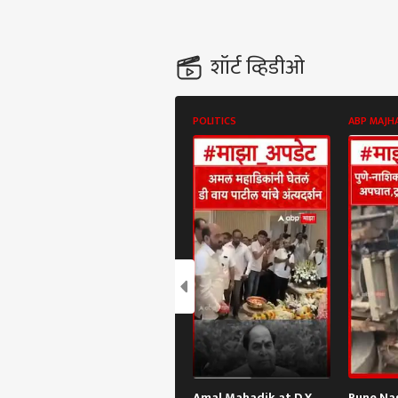
शॉर्ट व्हिडीओ
POLITICS
ABP MAJH
Amal Mahadik at D Y
Pune Na