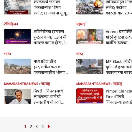
केरळमध्ये फटाका
तामिळनाडूत भी
कारखान्यात भीषण
स्फोट; फटाका
स्फोट; 13 जणांचा मृत्यू,
कारखान्यात 20 
मृतदेहाचे अवयव विखुरले
मृत्यू, अनेक जखम
टेलिव्हिजन
महाराष्ट्र
अभिनेत्रीच्या हातातच
Video : वटपौर्णिम
फुटला बॉम्ब; "...अन मी
मोठी दुर्घटना टळ
थरथरत कापत होते", 'हा'
बार्शीत फटाका
किस्सा जाणून घ्या
कारखान्यात भीष
स्फोट; कानठळ्यां
भारत
भारत
हादरला परिसर
मध्य प्रदेशातील
MP Blast : मोठी
हरदामधील फटाका
दुर्घटना! हरदामध्ये
कारखान्यातील भीषण
फटाक्याच्या कारख
स्फोटात 10 ठार, 58
भीषण स्फोट, 25 ह
जखमी; आतापर्यंत काय
अधिक जण होरप
MAHARASHTRA NEWS : महाराष्ट्र
MAHARASHTRA NEWS : महाराष्ट्र
घडलं?
पिंपरी - चिंचवडमध्ये
Pimpri Chinc
लागलेल्या आगीची
Fire : पिंपरी -
उच्चस्तरीय चौकशी
चिंचवडच्या तळवड
होणार, उपमुख्यमंत्री
फटाका गोदामाल
अजित पवारांची माहिती
अग्निशमन दल
घटनास्थळीABP 
1
2
3
4