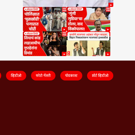
व्हिडीओ
फोटो गॅलरी
पॉडकास्ट
शॉर्ट व्हिडीओ