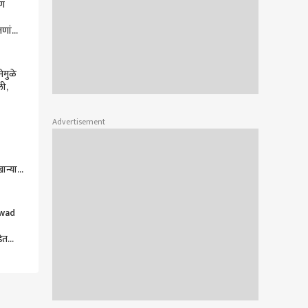
षण
जणांचा
ी
ेमुळे
ली,
ण
Advertisement
नी
ान्यात
ून
ळले
hwad
ेत
ा आग,
Majha