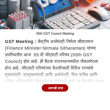
55th GST Council Meeting
GST Meeting :
केंद्रीय अर्थमंत्री निर्मला सीतारामन
(Finance Minister Nirmala Sitharaman) यांच्या
उपस्थितीत आज 55 वी जीएसटी परिषद (55th GST
Council) होत आहे. ही बैठक राजस्थानमधील जैसलमेरला
होत आहे. जीएसटी परिषदेच्या बैठकीसाठी विविध राज्यांचे
मुख्यमंत्री, उपमुख्यमंत्री आणि अर्थमंत्री, वित्त सचिव आणि
वरिष्ठ अधिकारीही जैसलमेरला पोहोचले आहे. या बैठकीत ​तब्बल
​148 वस्तूंवरील जीएसटी दरांमधील बदलांवर चर्चा होण्याची
आणखी वाचा
शक्यता आहे.
दरम्यान आजच्या या बैठकीत आयुर्विमा प्रीमियम आणि आरोग्य