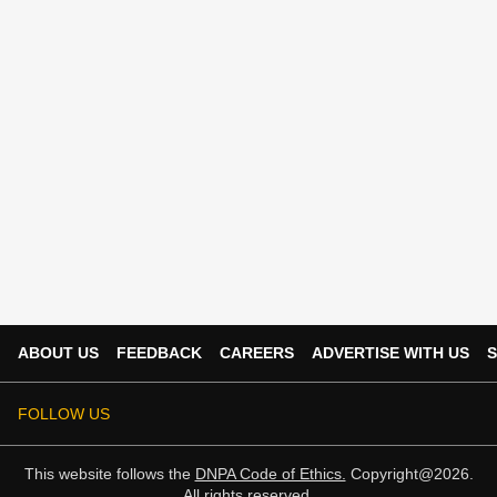
ABOUT US
FEEDBACK
CAREERS
ADVERTISE WITH US
S
FOLLOW US
This website follows the
DNPA Code of Ethics.
Copyright@2026.
All rights reserved.