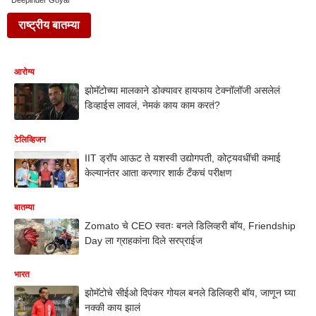
Deepinder Goyal
राष्ट्रीय बातम्या
आरोग्य
झोमॅटोच्या मालकाने डोक्यावर हायफाय टेक्नॉलॉजी असलेलं
डिव्हाईस लावलं, नेमकं काय काम करतं?
टेलिव्हिजन
IIT ड्रॉप आऊट ते यशस्वी उद्योगपती, कोट्यवधींची कमाई
केल्यानंतर आता करणार शार्क टँकचं परीक्षण
बातम्या
Zomato चे CEO स्वतः बनले डिलिव्हरी बॉय, Friendship
Day ला ग्राहकांना दिले सरप्राईज
भारत
झोमॅटोचे सीईओ दिपंकर गोयल बनले डिलिव्हरी बॉय, जाणून घ्या
नक्की काय झालं