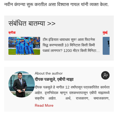
नवीन कंपन्या सुरू करतील असा विश्वास गायल यांनी व्यक्त केला.
संबंधित बातम्या >>
क्रीडा
मुंबई
टीम इंडियात धावाधाव सुरु! आता फिटनेस
सिद्ध करण्यासाठी 10 मिनिटात किती किमी
पळावं लागणार? 1200 मीटर किती मिनिटात
पूर्ण करावी लागणार? हा सुद्धा नियम ठरला
About the author
दीपक पळसुले, एबीपी माझा
दीपक पळसुले हे मागील 12 वर्षांपासून पत्रकारितेत कार्यरत
आहेत. वृत्तनिवेदक म्हणून दशकभरापासून एबीपी माझामध्ये
सक्रीय आहेत. अर्थ, राजकारण, समाजकारण,
शेती,सांस्कृतिक, टेक-ऑटो अशा विविध विषयांमध्ये त्यांचा
Read More
व्यासंग आहे.