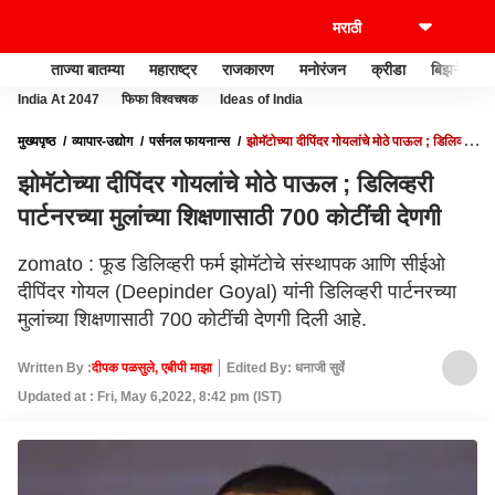
ताज्या बातम्या
महाराष्ट्र
राजकारण
मनोरंजन
क्रीडा
बिझनेस
India At 2047
फिफा विश्वचषक
Ideas of India
मुख्यपृष्ठ
व्यापार-उद्योग
पर्सनल फायनान्स
झोमॅटोच्या दीपिंदर गोयलांचे मोठे पाऊल ; डिलिव्हरी
पार्टनरच्या मुलांच्या शिक्षणासाठी 700 कोटींची देणगी
झोमॅटोच्या दीपिंदर गोयलांचे मोठे पाऊल ; डिलिव्हरी
पार्टनरच्या मुलांच्या शिक्षणासाठी 700 कोटींची देणगी
zomato : फूड डिलिव्हरी फर्म झोमॅटोचे संस्थापक आणि सीईओ
दीपिंदर गोयल (Deepinder Goyal) यांनी डिलिव्हरी पार्टनरच्या
मुलांच्या शिक्षणासाठी 700 कोटींची देणगी दिली आहे.
Written By :
दीपक पळसुले, एबीपी माझा
Edited By: धनाजी सुर्वे
Updated at : Fri, May 6,2022, 8:42 pm (IST)