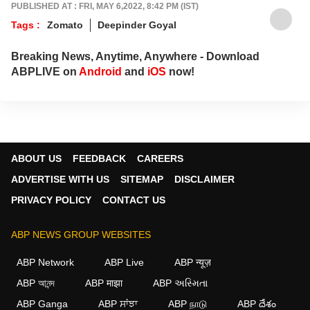
PUBLISHED AT : FRI, MAY 6,2022, 8:42 PM (IST)
Tags :
Zomato
Deepinder Goyal
Breaking News, Anytime, Anywhere - Download
ABPLIVE on
Android
and
iOS
now!
ABOUT US
FEEDBACK
CAREERS
ADVERTISE WITH US
SITEMAP
DISCLAIMER
PRIVACY POLICY
CONTACT US
ABP NEWS GROUP WEBSITES
ABP Network
ABP Live
ABP न्यूज़
ABP আনন্দ
ABP माझा
ABP અસ્મિતા
ABP Ganga
ABP ਸਾਂਝਾ
ABP நாடு
ABP దేశం