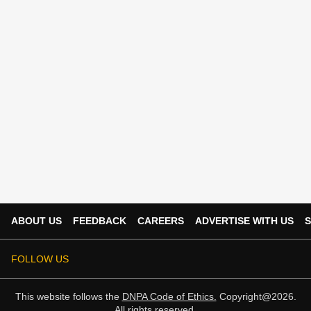
ABOUT US
FEEDBACK
CAREERS
ADVERTISE WITH US
S
FOLLOW US
This website follows the
DNPA Code of Ethics.
Copyright@2026.
All rights reserved.