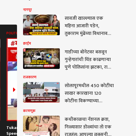
नागपूर
सावजी खाल्ल्यास एक
महिना आजारी पडेन,
तुकाराम मुंढेंच्या विधानावरुन
POLITICS
POLITICS
TOP HEADLIN
वादाला फोडणी; आहार
क्राईम
तज्ज्ञांनी सत्य सांगितलं!
गाडीच्या बोनेटवर बसवून
गुन्हेगारांची धिंड काढणाऱ्या
पुणे पोलिसांना झटका, राज्य
मानवधिकार आयोगाची
राजकारण
नोटीस, आयुक्त अमितेश
सोलापूरमधील 450 कोटींचा
कुमारही गोत्यात
णूक
साखर कारखाना 120
कोटींना विकण्याच्या
हालचाली, बड्या भाजप
करमणूक
नेत्याचा डाव, शरद पवार
कधीकाळचा नॅशनल क्रश,
गटाच्या नेत्याचा आरोप
निळ्याशार डोळ्यांचा तो एक
Tukaram Mundhe
Narendra Modi On
Pune Ekta 
काळचा नॅशनल क्रश,
Speech : पाण्यात राहून
Jantar Mantar : मला
Rescue : 20 द
राजहंस; आपल्या लूक्सनी
याशार डोळ्यांचा तो एक