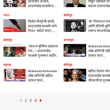
सातत्यानं अन्याय,
मिथुन चक्रवर्ती यां
दादासाहेब फाळकेंना
यंदाचा दादासाहेब
भारतरत्न द्या; राष्ट्रवादीचं
फाळके पुरस्कार
केंद्र आणि राज्य
भारत
बॉलीवूड
सरकारला पत्र
फिडेल कॅस्ट्रोची क्रांती,
'या' चित्रपटात रा
दादासाहेब फाळके यांचे
आणि सीतेची भूम
निधन, क्योटो करार ;
एकाच मराठमोळ्य
आज इतिहासात काय
व्यक्तीनं साकारली
घडलं होत?
चित्रपटाची कमाई
बॉलीवूड
करमणूक
बैलगाडीतून पोती
"स्वत:चं मुस्लिम आडनाव
Waheeda Rehm
नेईपर्यंत झाली!
पण..."; दादासाहेब
ज्येष्ठ अभिनेत्री वह
फाळके पुरस्कार जाहीर
रहमान यांना
झाल्यानंतर राज ठाकरेंनी
Dadasaheb Ph
केलं वहिदा रेहमान यांचं
Award जाहीर
महाराष्ट्र
बॉलीवूड
कौतुक
Waheeda Reheman :
वहीदा रेहमान यांन
ज्येष्ठ अभिनेत्री वहीदा
दादासाहेब फाळक
रहमान यांना
जीवनगौरव पुरस्क
दादासाहेब फाळके
जाहीर; अनुराग ठ
पुरस्कार
यांनी ट्वीट शेअर 
दिली माहिती
1
2
3
4