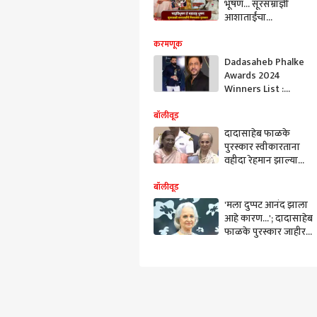
भूषण... सूरसम्राज्ञी
आशाताईंचा
देशपातळीवर अनेक
पुरस्कारांनी गौरव;
करमणूक
सिनेक्षेत्रातही दबदबा
Dadasaheb Phalke
Awards 2024
Winners List :
शाहरुख खान सर्वोत्कृष्ट
अभिनेता, बॉबी देओल
बॉलीवूड
सर्वोत्कृष्ट खलनायक,
दादासाहेब फाळके
पाहा संपूर्ण यादी
पुरस्कार स्वीकारताना
वहीदा रेहमान झाल्या
भावूक; म्हणाल्या, "हा
पुरस्कार..."
बॉलीवूड
'मला दुप्पट आनंद झाला
आहे कारण...'; दादासाहेब
फाळके पुरस्कार जाहीर
झाल्यानंतर वहीदा
रेहमान यांनी दिली
प्रतिक्रिया