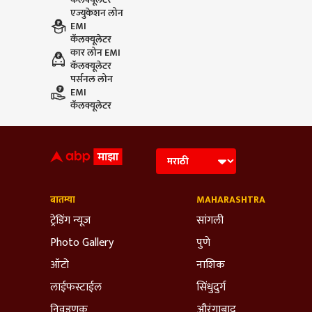
एज्युकेशन लोन
EMI
कॅलक्यूलेटर
कार लोन EMI
कॅलक्यूलेटर
पर्सनल लोन
EMI
कॅलक्यूलेटर
बातम्या
MAHARASHTRA
ट्रेडिंग न्यूज
सांगली
Photo Gallery
पुणे
ऑटो
नाशिक
लाईफस्टाईल
सिंधुदुर्ग
निवडणूक
औरंगाबाद