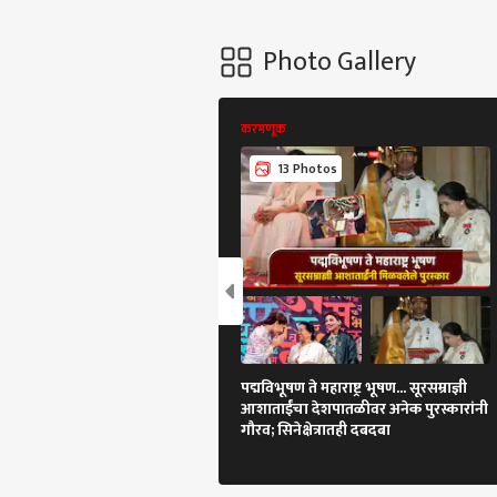
Photo Gallery
करमणूक
13 Photos
पद्मविभूषण ते महाराष्ट्र भूषण... सूरसम्राज्ञी
आशाताईंचा देशपातळीवर अनेक पुरस्कारांनी
गौरव; सिनेक्षेत्रातही दबदबा