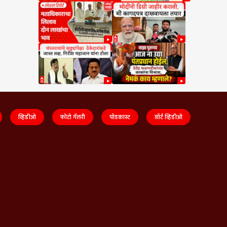
व्हिडीओ
फोटो गॅलरी
पॉडकास्ट
शॉर्ट व्हिडीओ