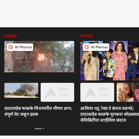
करमणूक
करमणूक
10 Photos
10 Photos
दादासाहेब फाळके चित्रनगरीत भीषण आग;
आलिया भट्ट, रेखा ते श्रेयस तळपदे;
संपूर्ण सेट जळून झाक
दादासाहेब फाळके पुरस्कार सोहळ्यात
सेलिब्रिटींचा स्टाईलिश अंदाज