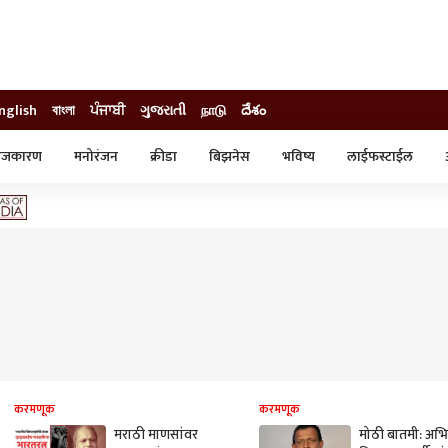
nglish
বাংলা
ਪੰਜਾਬੀ
ગુજરાતી
நாடு
దేశం
ाजकारण
मनोरंजन
क्रीडा
बिझनेस
भविष्य
लाईफस्टाईल
स्टाईल
क्राईम
व्यापार-उद्योग
ट्रेडिंग
ऑटो
करमणूक
करमणूक
मराठी माणसांवर
मोठी बातमी: अभिन