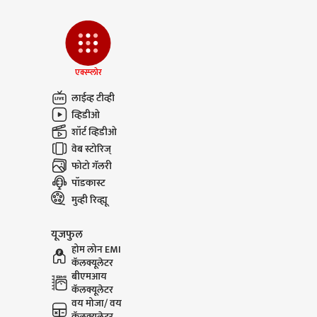
एक्स्प्लोर
लाईव्ह टीव्ही
व्हिडीओ
शॉर्ट व्हिडीओ
वेब स्टोरिज्
फोटो गॅलरी
पॉडकास्ट
मुव्ही रिव्ह्यू
यूजफुल
होम लोन EMI
कॅलक्यूलेटर
बीएमआय
कॅलक्यूलेटर
वय मोजा/ वय
कॅलक्यूलेटर