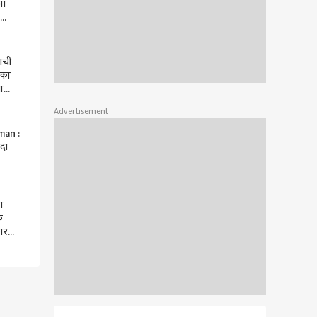
ना
माची
िका
ा
;
Advertisement
an :
िदा
alke
ा
े
ार
ाकूर
करुन