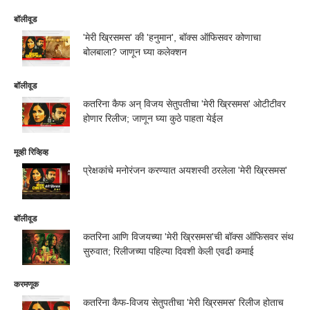
बॉलीवूड
'मेरी ख्रिसमस' की 'हनुमान', बॉक्स ऑफिसवर कोणाचा
बोलबाला? जाणून घ्या कलेक्शन
बॉलीवूड
कतरिना कैफ अन् विजय सेतुपतीचा 'मेरी ख्रिसमस' ओटीटीवर
होणार रिलीज; जाणून घ्या कुठे पाहता येईल
मूव्ही रिव्हिव्ह
प्रेक्षकांचे मनोरंजन करण्यात अयशस्वी ठरलेला 'मेरी ख्रिसमस'
बॉलीवूड
कतरिना आणि विजयच्या 'मेरी ख्रिसमस'ची बॉक्स ऑफिसवर संथ
सुरुवात; रिलीजच्या पहिल्या दिवशी केली एवढी कमाई
करमणूक
कतरिना कैफ-विजय सेतुपतीचा 'मेरी ख्रिसमस' रिलीज होताच