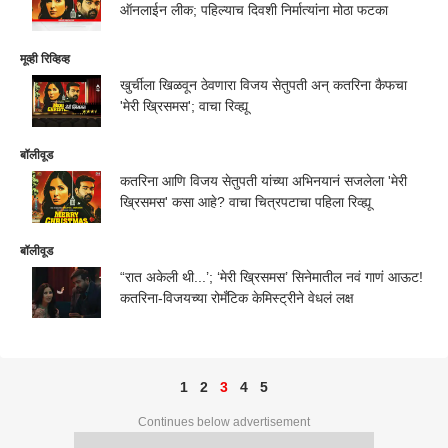
ऑनलाईन लीक; पहिल्याच दिवशी निर्मात्यांना मोठा फटका
मूव्ही रिव्हिव्ह
खुर्चीला खिळवून ठेवणारा विजय सेतुपती अन् कतरिना कैफचा
'मेरी ख्रिसमस'; वाचा रिव्ह्यू
बॉलीवूड
कतरिना आणि विजय सेतुपती यांच्या अभिनयानं सजलेला 'मेरी
ख्रिसमस' कसा आहे? वाचा चित्रपटाचा पहिला रिव्ह्यू
बॉलीवूड
“रात अकेली थी...’; ‘मेरी ख्रिसमस’ सिनेमातील नवं गाणं आऊट!
कतरिना-विजयच्या रोमँटिक केमिस्ट्रीने वेधलं लक्ष
1
2
3
4
5
Continues below advertisement