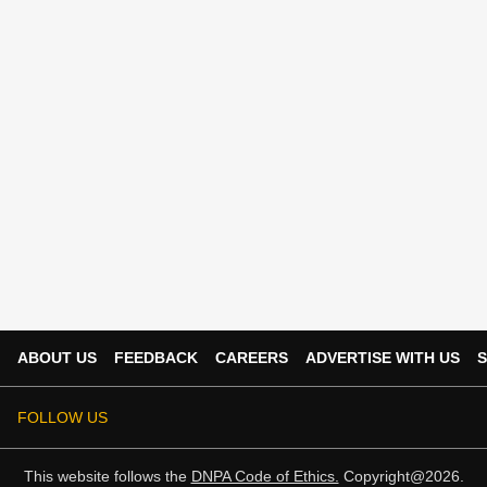
ABOUT US
FEEDBACK
CAREERS
ADVERTISE WITH US
S
FOLLOW US
This website follows the
DNPA Code of Ethics.
Copyright@2026.