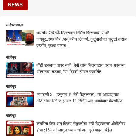
NEWS
लाईफस्टाईल
भारतीय रेल्वेतर्फे ख्रिसमस निमित्त फिरण्याची संधी!
जयपूर..रणथंबोर..अन् बरीच ठिकाणं..कुटुंबासोबत सुट्टी कराल
एन्जॉय, एकदा पाहाच...
बॉलीवूड
बॉडी डबलचा वापर नाही, बेबी जॉन चित्रपटात वरुण धवनच्या
ॲक्शनचा तडका, 'या' दिवशी होणार प्रदर्शित
बॉलीवूड
'महाराणी 3', 'हनुमान' ते 'मेरी ख्रिसमस'; 'या' आठवड्यात
ओटीटीवर रिलीज होणार 11 सिनेमे अन् धमाकेदार वेबसीरिज
बॉलीवूड
कतरिना कैफ अन् विजय सेतुपतीचा 'मेरी ख्रिसमस' ओटीटीवर
होणार रिलीज! जाणून घ्या कधी अन् कुठे पाहता येईल