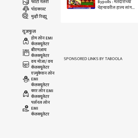
फोटो गॅलरी
Bypolls : मतदारांच्या
चेहऱ्यावरील हास्य सांगतं
पॉडकास्ट
की आम्हीच निवडून येणार
मुव्ही रिव्ह्यू
: नाना काटे
यूजफुल
होम लोन EMI
कॅलक्यूलेटर
बीएमआय
कॅलक्यूलेटर
SPONSORED LINKS BY TABOOLA
वय मोजा/ वय
कॅलक्यूलेटर
एज्युकेशन लोन
EMI
कॅलक्यूलेटर
कार लोन EMI
कॅलक्यूलेटर
पर्सनल लोन
EMI
कॅलक्यूलेटर