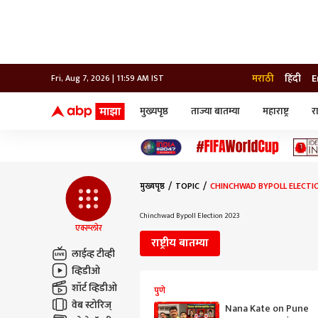
मराठी
हिंदी
E
Fri, Aug 7, 2026 | 11:59 AM IST
मुख्यपृष्ठ
ताज्या बातम्या
महाराष्ट्र
र
बातम्या
जॅाब माझा
लाईफ
भारत
महाराष्ट्र
टेक-गॅजेट
मुंबई
ऑटो
टेलिव्हिजन
विश्व
विश्व
मुख्यपृष्ठ
TOPIC
CHINCHWAD BYPOLL ELECTI
कोल्हापूर
पुणे
Chinchwad Bypoll Election 2023
नवी मुंबई
एक्स्प्लोर
अमरावती
राष्ट्रीय बातम्या
अहमदनगर
लाईव्ह टीव्ही
अकोला
व्हिडीओ
शॉर्ट व्हिडीओ
पुणे
वेब स्टोरिज्
Nana Kate on Pune