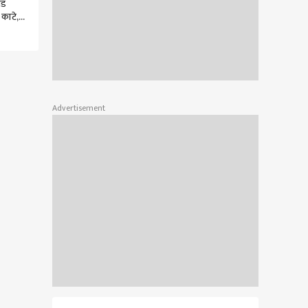
वड
काटे,
आणि
े लढत
Advertisement