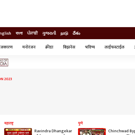
nglish
বাংলা
ਪੰਜਾਬੀ
ગુજરાતી
நாடு
దేశం
ाजकारण
मनोरंजन
क्रीडा
बिझनेस
भविष्य
लाईफस्टाईल
स्टाईल
क्राईम
व्यापार-उद्योग
ट्रेडिंग
ऑटो
ON 2023
महाराष्ट्र
पुणे
Ravindra Dhangekar
Chinchwad Byp