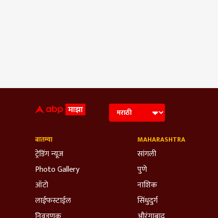
बातम्या
MAHARASHTRA
ट्रेडिंग न्यूज
सांगली
Photo Gallery
पुणे
ऑटो
नाशिक
लाईफस्टाईल
सिंधुदुर्ग
निवडणूक
औरंगाबाद