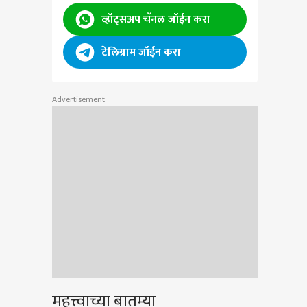
व्हॉट्सअप चॅनल जॉईन करा
टेलिग्राम जॉईन करा
Advertisement
महत्त्वाच्या बातम्या