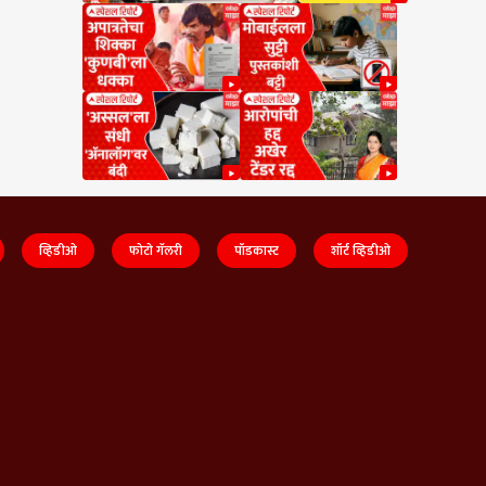
व्हिडीओ
फोटो गॅलरी
पॉडकास्ट
शॉर्ट व्हिडीओ