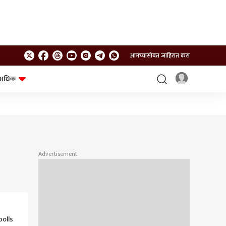
आमच्यासोबत जाहिरात करा
अधिक
शेत-शिवार
भविष्य
Advertisement
olls