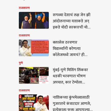
राजकारण
सगळ्या देशाचं लक्ष जेन झी
आंदोलनाच्या यशाकडे अन्
इकडे मोदी सरकारची मोहीम
फत्ते, लोकसभा मतदारसंघ
राजकारण
पुर्नरचनेसाठी दोन तृतीयांश
क्लासेस ठरवणार
मतांची जुळवाजुळव पूर्ण?
विद्यार्थ्यांनी कोणत्या
कॉलेजमध्ये जायचं? ही
कुठची शिक्षण पद्धत?
पुणे
क्लासमध्ये आठ-आठ तास
मुंबई-पुणे मिसिंग लिंकवर
गेल्यानंतर कॉलेजमध्ये
कारण
धडकी भरवणारा भीषण
अटेंडन्स कसा लागतो? राज
अपघात, कार टेम्पोला
ठाकरेंकडून शिक्षणातील
धडकली, एकाचा मृत्यू, पाहा
राजकारण
धंद्याची चिरफाड
भयंकर VIDEO
नाशिकच्या कुंभमेळ्यासाठी
गुजरातचे कंत्राटदार आणले,
कच्या कुंभमेळ्यासाठी
प्रत्येकाला फक्त आपापल्या
ातचे कंत्राटदार आणले,