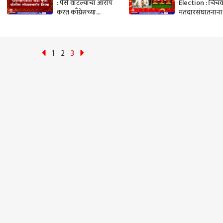
: पैसे वाटल्याचा आरोप
Election : चिंच
करत काँग्रेसच्या
मतदारसंघातनाना 
धंगेकरांचं पोलीस
अश्विनी जगताप 
स्टेशनसमोर ठिय्या
राहुल कलाटेंमध्य
आंदोलन
1
2
3