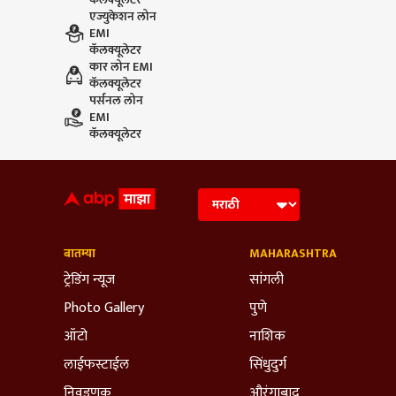
एज्युकेशन लोन
EMI
कॅलक्यूलेटर
कार लोन EMI
कॅलक्यूलेटर
पर्सनल लोन
EMI
कॅलक्यूलेटर
बातम्या
MAHARASHTRA
ट्रेडिंग न्यूज
सांगली
Photo Gallery
पुणे
ऑटो
नाशिक
लाईफस्टाईल
सिंधुदुर्ग
निवडणूक
औरंगाबाद