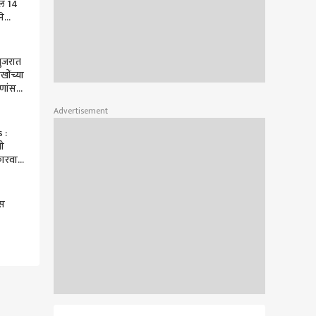
ील 14
ने
वाने
गुजरात
खोंच्या
ाणांसह
े दाखल
Advertisement
 :
षी
ारवाई;
बीटी
गस
हा दाखल
ंची