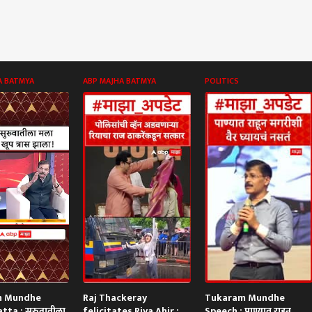
A BATMYA
ABP MAJHA BATMYA
POLITICS
m Mundhe
Raj Thackeray
Tukaram Mundhe
tta : सुरुवातीला
felicitates Riya Ahir :
Speech : पाण्यात राहून