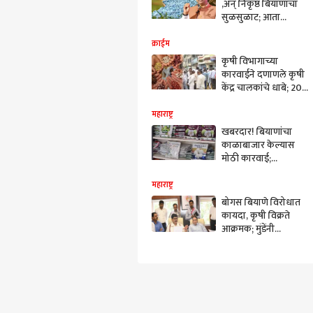
,अन् निकृष्ठ बियाणांचा
सुळसुळाट; आता
फडणवीस सरकारचा
मोठा निर्णय; तालुका
क्राईम
कृषी अधिकाऱ्यांच्या
कृषी विभागाच्या
अध्यक्षतेखाली समिती
कारवाईने दणाणले कृषी
स्थापन, नेमकं काय
केंद्र चालकांचे धाबे; 207
होणार?
कृषी केंद्रांवर निर्बंध, 65
चे परवाने रद्द तर चार
महाराष्ट्र
निलंबित
खबरदार! बियाणांचा
काळाबाजार केल्यास
मोठी कारवाई;
जिल्हाधिकाऱ्यांचे पोलीस
आणि कृषी विभागाला
महाराष्ट्र
आदेश
बोगस बियाणे विरोधात
कायदा, कृषी विक्रते
आक्रमक; मुंडेंनी
बोलावली बैठक