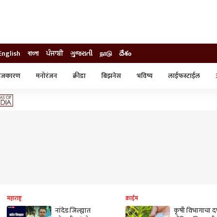
English
বাংলা
ਪੰਜਾਬੀ
ગુજરાતી
நாடு
దేశం
ाजकारण
मनोरंजन
क्रीडा
बिझनेस
भविष्य
लाईफस्टाईल
स्टाईल
क्राईम
व्यापार-उद्योग
ट्रेडिंग
ऑटो
महाराष्ट्र
क्राईम
नांदेड जिल्ह्यात
कृषी विभागाचा 