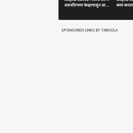
वक्तशीरपणा केव्हापासून आणि
काम करतान
कसा?
झाला!
SPONSORED LINKS BY TABOOLA
पर्सनल
टॉप
हॅलो गेस्ट
राजक
आमच्यासोबत जाहिरात करा
प्रायव्हसी पॉलिसी
संपर्क साधा
करिअर
'बांक
फीडबॅक
मांज