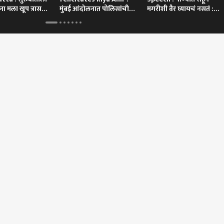
ा मला खूप त्रास
मुंबई आंदोलनात पोलिसांची
मगरीशी वैर घ्यायचं नसतं :
गाडी अडवणाऱ्या रिया अहिरचा
तुकाराम मुंढे
थेट सन्मान
 कॉर्नर
 आर्टिकल
टॉप रील्स
ारण
क्रीडा
भारत
क्राई
ीपूरमध्ये आम्ही कुत्र्या
लैंगिक छळाच्या आरोपातून
नितीन नवीन यांच्या
धक्क
राला उभं केलं तरी निवडून
बृजभूषण सिंह यांची निर्दोष
बांकीपूरमध्ये भाजप
प्रव