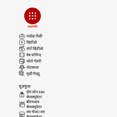
एक्स्प्लोर
लाईव्ह टीव्ही
व्हिडीओ
शॉर्ट व्हिडीओ
वेब स्टोरिज्
फोटो गॅलरी
पॉडकास्ट
मुव्ही रिव्ह्यू
यूजफुल
होम लोन EMI
कॅलक्यूलेटर
बीएमआय
कॅलक्यूलेटर
वय मोजा/ वय
कॅलक्यूलेटर