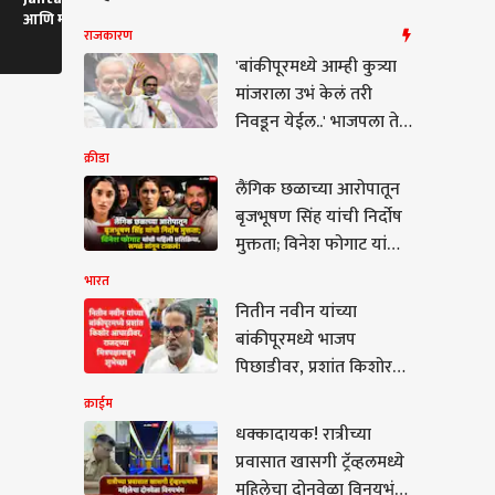
आणि माझ्या आईला
बाळाचं सुखरुप रेस्क्यू; आई
चंद्रकांत दादा
राजकारण
शिवीगाळ, मोदींकडून नवीन
म्हणाली....
दगडाचा खूप स
व्हिडिओ पोस्ट
'बांकीपूरमध्ये आम्ही कुत्र्या
मांजराला उभं केलं तरी
निवडून येईल..' भाजपला ते
वाक्य महागात पडलं, प्रशांत
क्रीडा
किशोर भक्कम विजयाच्या
लैंगिक छळाच्या आरोपातून
दिशेनं
बृजभूषण सिंह यांची निर्दोष
मुक्तता; विनेश फोगाट यांची
पहिली प्रतिक्रिया, सगळं
भारत
सांगून टाकलं!
नितीन नवीन यांच्या
म
बांकीपूरमध्ये भाजप
पिछाडीवर, प्रशांत किशोर
यांना निकालापूर्वीच
क्राईम
राजदच्या मित्रपक्षाच्या
धक्कादायक! रात्रीच्या
शुभेच्छा
प्रवासात खासगी ट्रॅव्हलमध्ये
ादायक! रात्रीच्या
महिलेचा दोनवेळा विनयभंग;
ासात खासगी ट्रॅव्हलमध्ये