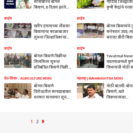
सोयाबीनचं बोगस
गोंदिया जिल्ह्यात
बियाणं, 8 दिवस झाले
कृषी केंद्रांचे परवा
तरी बियाणे उगवत
निलंबित, तर 8 पर
नसल्याने शेतकऱ्यांनी
कायमचे रद्द!
क्राईम
क्राईम
केली तक्रार
खरीप हंगामाच्या तोंडावर
बोगस बियाणांचे 
बियाणांचा काळाबाजार
कनेक्शन उघड; ला
सुरूच! जिल्हाधिकाऱ्यांचे
बनावट बीटी बिय
आदेश धाब्यावर?
सहाजणांवर गुन्ह
क्राईम
क्राईम
बोगस बियाणे विक्रीचा
Yavatmal News
सिलसिला सुरूच!
यवतमाळमध्ये कृ
प्रतिबंधित बियाणे विक्री
विभागाची मोठी क
करणाऱ्या दोघांच्या
प्रतिबंधित बोगस 
अटकेसह चौघांवर गुन्हे
बियाणे केले जप्त
शेत-शिवार : AGRICULTURE NEWS
महाराष्ट्र | MAHARASHTRA NEWS
दाखल
बोगस बियाणे
मोठी बातमी: बो
विरोधातील कायद्याबाबत
बियाणे, खते
सरकार मागवणार सूचना;
विकणाऱ्यांवर
संयुक्त समितीच्या
अजामीनपात्र गुन्
बैठकीत निर्णय
होणार; कृषी मंत्र्या
मोठी घोषणा
1
2