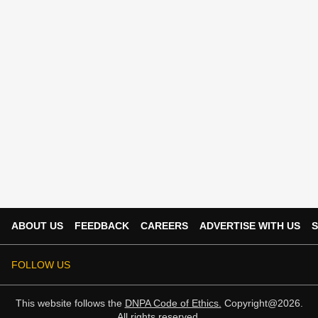
ABOUT US
FEEDBACK
CAREERS
ADVERTISE WITH US
S
FOLLOW US
This website follows the
DNPA Code of Ethics.
Copyright@2026.
All rights reserved.