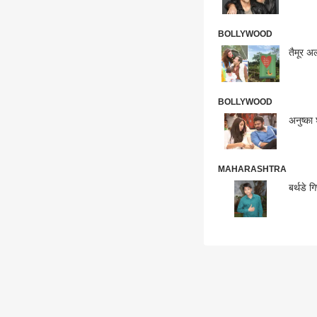
BOLLYWOOD
तैमूर अ
BOLLYWOOD
अनुष्का
MAHARASHTRA
बर्थडे ग