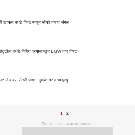
ली खानला बर्थडे गिफ्ट म्हणून सोनवे गावात जंगल
 शेट्टीला बर्थडे निमित्त प्रभासकडून BMW कार गिफ्ट?
िफ्ट जीवावर, सेल्फी घेताना मुंबईत तरुणाचा मृत्यू
1
2
Continues below advertisement