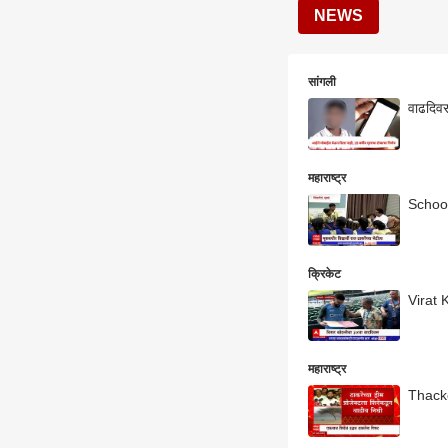
NEWS
सांगली
वाढदिवस
महाराष्ट्र
School 
क्रिकेट
Virat K
महाराष्ट्र
Thacker