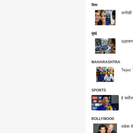
विश्व
अनोखी भ
मुंबई
उल्हासन
MAHARASHTRA
Tejas T
SPORTS
हे सर्व
BOLLYWOOD
राकेश र