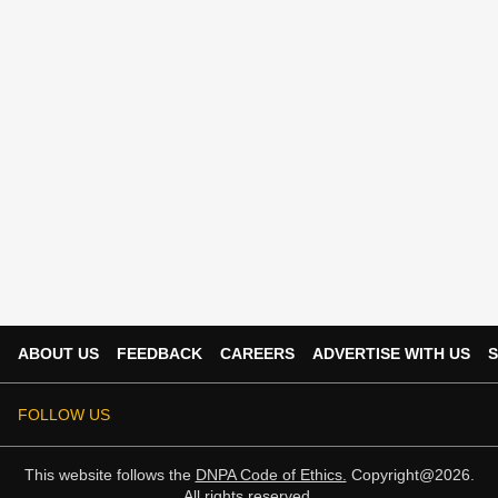
ABOUT US
FEEDBACK
CAREERS
ADVERTISE WITH US
S
FOLLOW US
This website follows the
DNPA Code of Ethics.
Copyright@2026.
All rights reserved.