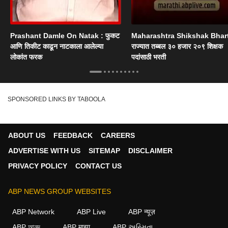
Prashant Damle On Natak : फुकट
Maharashtra Shikshak Bhart
आणि तिकीट काढून नाटकाला आलेल्या
राज्यात तब्बल ३० हजार २०९ शिक्षक
लोकांत फरक
पदांसाठी भरती
SPONSORED LINKS BY TABOOLA
ABOUT US
FEEDBACK
CAREERS
ADVERTISE WITH US
SITEMAP
DISCLAIMER
PRIVACY POLICY
CONTACT US
ABP NEWS GROUP WEBSITES
ABP Network
ABP Live
ABP न्यूज़
ABP আনন্দ
ABP माझा
ABP અસ્મિતા