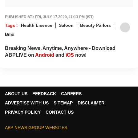
PUBLISHED AT : FRI, JULY 17,2020, 11:13 PM (IST)
Tags :
Health Licence
Saloon
Beauty Parlors
Bmc
Breaking News, Anytime, Anywhere - Download
ABPLIVE on
Android
and
iOS
now!
ABOUT US
FEEDBACK
CAREERS
ADVERTISE WITH US
SITEMAP
DISCLAIMER
PRIVACY POLICY
CONTACT US
ABP NEWS GROUP WEBSITES