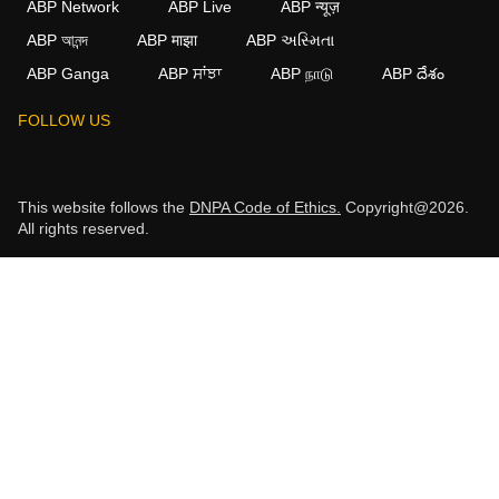
ABP Network
ABP Live
ABP न्यूज़
ABP আনন্দ
ABP माझा
ABP અસ્મિતા
ABP Ganga
ABP ਸਾਂਝਾ
ABP நாடு
ABP దేశం
FOLLOW US
This website follows the
DNPA Code of Ethics.
Copyright@2026.
All rights reserved.