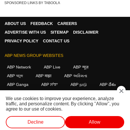
SPONSORED LINKS BY TABOOLA
ABOUT US
FEEDBACK
CAREERS
ADVERTISE WITH US
SITEMAP
DISCLAIMER
PRIVACY POLICY
CONTACT US
ABP NEWS GROUP WEBSITES
ABP Network
ABP Live
ABP न्यूज़
ABP আনন্দ
ABP माझा
ABP અસ્મિતા
ABP Ganga
ABP ਸਾਂਝਾ
ABP நாடு
ABP దేశం
×
FOLLOW US
We use cookies to improve your experience, analyze
traffic, and personalize content. By clicking "Allow", you
agree to our use of cookies.
This website follows the
DNPA Code of Ethics.
Copyright@2026.
Decline
Allow
All rights reserved.