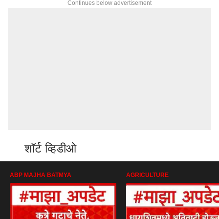
Continues below advertisement
शॉर्ट व्हिडीओ
ABP MAJHA BATMYA
AGRICULTURE