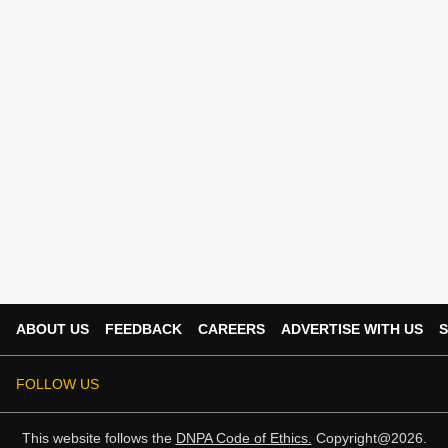
ABOUT US
FEEDBACK
CAREERS
ADVERTISE WITH US
S
FOLLOW US
This website follows the
DNPA Code of Ethics.
Copyright@2026.