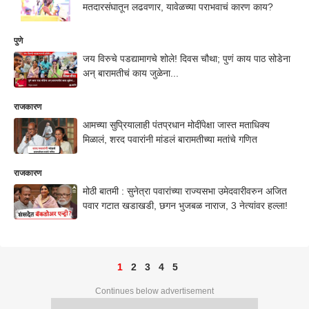
मतदारसंघातून लढवणार, यावेळच्या पराभवाचं कारण काय?
पुणे
जय विरुचे पडद्यामागचे शोले! दिवस चौथा; पुणं काय पाठ सोडेना
अन् बारामतीचं काय जुळेना...
राजकारण
आमच्या सुप्रियालाही पंतप्रधान मोदींपेक्षा जास्त मताधिक्य
मिळालं, शरद पवारांनी मांडलं बारामतीच्या मतांचे गणित
राजकारण
मोठी बातमी : सुनेत्रा पवारांच्या राज्यसभा उमेदवारीवरुन अजित
पवार गटात खडाखडी, छगन भुजबळ नाराज, 3 नेत्यांवर हल्ला!
1
2
3
4
5
Continues below advertisement