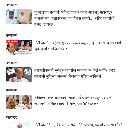
राजकारण
गुजरातच्या नेत्यांनी अजितदादांवर दबाव आणला, महाराष्ट्र
नासवणाऱ्या कलाकाराला एक दिवस नक्की... रोहित पवारांची
पोस्ट व्हायरल
राजकारण
मोठी बातमी : बहीण सुप्रिया सुळेंविरुद्ध सुनेत्राला उभं करणं मोठी
चूक होती : अजित पवार
राजकारण
बारामतीकरांनी सुनेत्रा पवारांना मतदान का केलं नाही? शरद
पवारांनी सुप्रिया सुळेंच्या विजयाचं गणित सांगितलं
राजकारण
अजितची कष्ट करण्याची तयारी, मोठं मन दाखवून पवारांनी
सांगितली अजितदादांची वैशिष्टे, पण 'हे' खटकतं
महाराष्ट्र
मोठी बातमी! महादेव जानकरांची मोठी घोषणा, पुढची लोकसभा 'या'