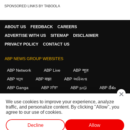
SPONSORED LINKS BY TABOOLA
ABOUT US
FEEDBACK
CAREERS
ADVERTISE WITH US
SITEMAP
DISCLAIMER
PRIVACY POLICY
CONTACT US
ABP NEWS GROUP WEBSITES
ABP Network
ABP Live
ABP न्यूज़
ABP আনন্দ
ABP माझा
ABP અસ્મિતા
ABP Ganga
ABP ਸਾਂਝਾ
ABP நாடு
ABP దేశం
×
FOLLOW US
We use cookies to improve your experience, analyze
traffic, and personalize content. By clicking "Allow", you
agree to our use of cookies.
This website follows the
DNPA Code of Ethics.
Copyright@2026.
Decline
Allow
All rights reserved.