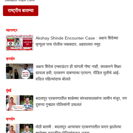
Badlapur Rape Case
राष्ट्रीय बातम्या
महाराष्ट्र
Akshay Shinde Encounter Case : अक्षय शिंदेच्या
मृत्यूला पाच पोलीस जबाबदार, अहवालात नमूद
क्राईम
अक्षय शिंदेचं एन्काऊंटर ही चांगली गोष्ट नाही, सरकारने शिक्षा
द्यायला हवी; प्रकरण दाबण्याचा प्रयत्न, पीडित मुलीचे आई-
वडिल पहिल्यांदाच बोलले
मुंबई
बदलापूर प्रकरणातील शाळेच्या संस्थाचालकांना जामीन मंजूर, पण
दुसऱ्या गुन्ह्यात पोलिसांनी उचललं
क्राईम
मोठी बातमी : बदलापूर अत्याचार प्रकरणातील फरार झालेल्या
शाळेच्या ट्रस्टींना पोलिसांकडून अटक