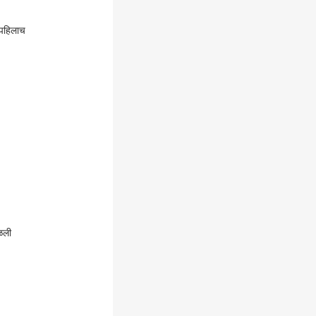
पहिलाच
ळली