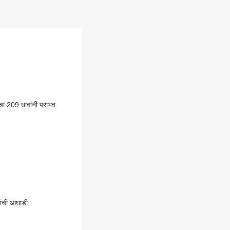
चा 209 धावांनी पराभव
ांची आघाडी