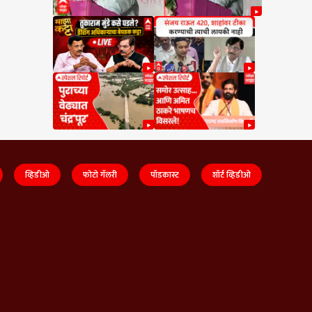
व्हिडीओ
फोटो गॅलरी
पॉडकास्ट
शॉर्ट व्हिडीओ