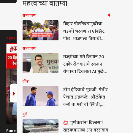
महत्त्वाच्या बातम्या
राजकारण
बिहार पोटनिवडणुकीचा
धडकी भरवणारा एक्झिट
पोल, भाजपला विद्यार्थी
TOP HEADLINES
ABP MAJHA BATMYA
ABP MAJHA B
आंदोलनाचा पहिला फटका
राजकारण
बसणार, प्रशांत किशोर
तज्ज्ञांच्या मते किमान 70
इतिहास घडवणार?
टक्के रोजगाराचे स्वरूप
येणाऱ्या दिवसात AI मुळे
बदलेल; रोजगार जाणार
क्रीडा
नाही, पण...; मुख्यमंत्री देवेंद्र
टीम इंडियाचे गुरुजी 'गंभीर'
फडणवीस नेमकं काय
पेचात अडकले! 'श्रीलंकेत
म्हणाले?
करो वा मरो'ची स्थिती,
गिलसाठी सुद्धा वाट खडतर
पुणे
पुणेकरांना दिलासा!
पुणेकरांना दिलासा!
खडकवासला अन् वरसगाव
Pune Ekta Nagar
Sanjay Raut On
Parth Pawa
वासला अन् वरसगाव