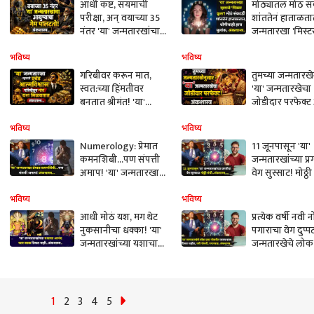
आधी कष्ट, संयमाची
मोठ्यातलं मोठं स
परीक्षा, अन् वयाच्या 35
शांततेनं हाताळतात
नंतर 'या' जन्मतारखांचा
जन्मतारखा 'मिस्ट
आयुष्याचा गेम पालटतो!
म्हणून ओळखल्या
शनिचा भक्कम पाठिंबा,
जातात, धोनीचाही
भविष्य
भविष्य
अंकशास्त्रात म्हटलंय..
मूलांक, अंकशास्त्र
गरिबीवर करून मात,
तुमच्या जन्मतारख
स्वत:च्या हिंमतीवर
'या' जन्मतारखेचा
बनतात श्रीमंत! 'या'
जोडीदार परफेक्
जन्मतारखा म्हणजे प्रचंड
ज्यानं भाग्य फळ
आत्मविश्वास..मोठं यश
नात्यात आनंद टि
भविष्य
भविष्य
मिळवतात, अंकशास्त्र
अंकशास्त्र सांगते..
Numerology: प्रेमात
11 जूनपासून 'या'
कमनशिबी...पण संपत्ती
जन्मतारखांच्या प्
अमाप! 'या' जन्मतारखा
वेग सुस्साट! मोठ्ठी
प्रेमासाठी बऱ्याचदा
चालून येणार, 'ही'
आसुसलेल्या, अत्यंत
चुकवू नका, भरघ
भविष्य
भविष्य
भावनिक, अंकशास्त्रात
नफा, अंकशास्त्र..
आधी मोठं यश, मग थेट
प्रत्येक वर्षी नवी 
म्हटलंय...
नुकसानीचा धक्का! 'या'
पगाराचा वेग दुप्पट
जन्मतारखांच्या यशाचा
जन्मतारखेचे लो
आनंद फार काळ टिकत
नोकरीत जास्त क
नाही, शनि, राहू, केतूचं
टिकत नाहीत, अत्य
वर्चस्व, अंकशास्त्र
भाग्यवान, कारण
अंकशास्त्र
1
2
3
4
5