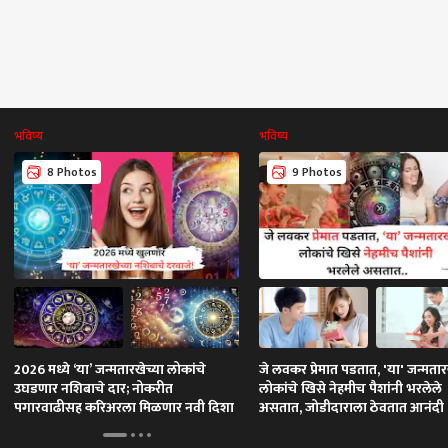
भविष्य
भविष्य
8 Photos
9 Photos
2026 मध्ये ‘या’ जन्मतारखेच्या लोकांचे
जे लवकर प्रेमात पडतात, 'या' जन्मतार
उघडणार नशिबाचे दार; नोकरीत
लोकांचे खिसे नेहमीच पैशांनी भरलेले
पगारवाढीसह करिअरला मिळणार नवी दिशा
असतात, जोडीदाराला ठेवतात आनंदी