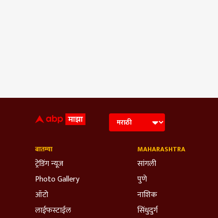
बातम्या
MAHARASHTRA
ट्रेडिंग न्यूज
सांगली
Photo Gallery
पुणे
ऑटो
नाशिक
लाईफस्टाईल
सिंधुदुर्ग