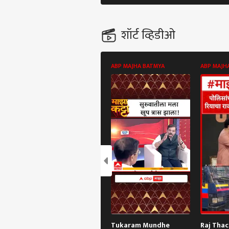
शॉर्ट व्हिडीओ
ABP MAJHA BATMYA
ABP MAJH
पर्सनल
टॉप
हॅलो गेस्ट
राजक
आमच्यासोबत जाहिरात करा
प्रायव्हसी पॉलिसी
संपर्क साधा
करिअर
बिहा
फीडबॅक
Tukaram Mundhe
Raj Tha
भरवण