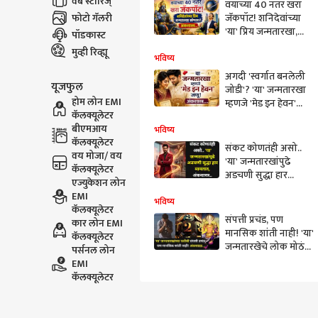
वेब स्टोरिज्
वयाच्या 40 नंतर खरा
फोटो गॅलरी
जॅकपॉट! शनिदेवांच्या
'या' प्रिय जन्मतारखा,
पॉडकास्ट
ज्यांच्यावर सदैव
मुव्ही रिव्ह्यू
कृपादृष्टी, अंकशास्त्र...
भविष्य
अगदी 'स्वर्गात बनलेली
यूजफुल
जोडी'? 'या' जन्मतारखा
होम लोन EMI
म्हणजे 'मेड इन हेवन'
कॅलक्यूलेटर
जणू, राहू-केतूचं वर्चस्व
बीएमआय
अन् अनोखं नातं,
भविष्य
कॅलक्यूलेटर
अंकशास्त्र सांगते...
संकट कोणतंही असो..
वय मोजा/ वय
'या' जन्मतारखांपुढे
कॅलक्यूलेटर
अडचणी सुद्धा हार
एज्युकेशन लोन
मानतात, अत्यंत निडर,
EMI
प्रत्येक समस्येवर असतो
भविष्य
कॅलक्यूलेटर
उपाय, अंकशास्त्रात
संपत्ती प्रचंड, पण
कार लोन EMI
म्हटलंय...
मानसिक शांती नाही! 'या'
कॅलक्यूलेटर
जन्मतारखेचे लोक मोठं
पर्सनल लोन
यश मिळवूनही एकटं
EMI
राहण्याची वेळ? राहूचे
कॅलक्यूलेटर
मोठे वर्चस्व, अंकशास्त्र...