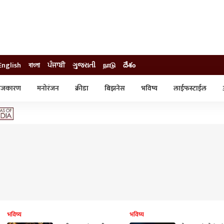
English
বাংলা
ਪੰਜਾਬੀ
ગુજરાતી
நாடு
దేశం
ाजकारण
मनोरंजन
क्रीडा
बिझनेस
भविष्य
लाईफस्टाईल
स्टाईल
क्राईम
व्यापार-उद्योग
ट्रेडिंग
ऑटो
भविष्य
भविष्य