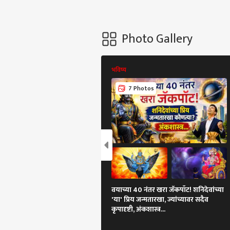
Photo Gallery
भविष्य
7 Photos
वयाच्या 40 नंतर खरा जॅकपॉट! शनिदेवांच्या
'या' प्रिय जन्मतारखा, ज्यांच्यावर सदैव
कृपादृष्टी, अंकशास्त्र...