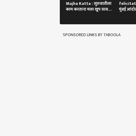
Majha Katta : सुरुवातीला
felicitat
आमच्याबद्दल
भाजप
राजक
काम करताना मला खूप त्रास
मुंबई आंद
पहिल
झाला!
गाडी अडवण
किश
थेट सन्मान
SPONSORED LINKS BY TABOOLA
परीक्
प्रश्
LOGIN
घराज
मुभा
परीक्
बदल