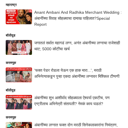
महाराष्ट्र
Anant Ambani And Radhika Merchant Wedding :
अंबानींच्या विवाह सोहळ्याचा दामाख पाहिलात?Special
Report
बॉलीवूड
जगातलं सर्वात महागडं लग्न, अनंत अंबानीच्या लग्नाचा राजेशाही
थाट; 5000 कोटींचा खर्च
करमणूक
'फक्त पेडर रोडला येऊन एक हाक मारा...', मराठी
अभिनेत्याकडून पुन्हा एकदा अंबानींच्या लग्नावर मिश्किल टीप्पणी
बॉलीवूड
अंबानींच्या शुभ आशीर्वाद सोहळ्याला ऐश्वर्या एकटीच, पण
एन्ट्रीलाच अभिनेत्री संतापली? नेमकं काय घडलं?
करमणूक
अंबानींच्या लग्नात फक्त दोन मराठी सिनेकलाकारांना निमंत्रण,