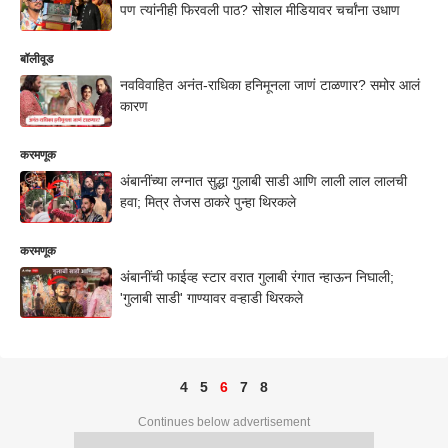
पण त्यांनीही फिरवली पाठ? सोशल मीडियावर चर्चांना उधाण
बॉलीवूड
नवविवाहित अनंत-राधिका हनिमूनला जाणं टाळणार? समोर आलं
कारण
करमणूक
अंबानींच्या लग्नात सुद्धा गुलाबी साडी आणि लाली लाल लालची
हवा; मित्र तेजस ठाकरे पुन्हा थिरकले
करमणूक
अंबानींची फाईव्ह स्टार वरात गुलाबी रंगात न्हाऊन निघाली;
'गुलाबी साडी' गाण्यावर वऱ्हाडी थिरकले
4
5
6
7
8
Continues below advertisement