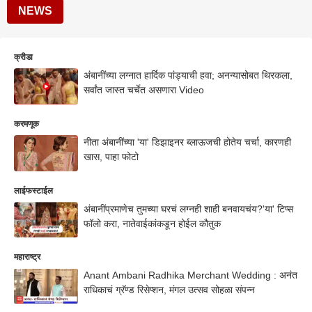
NEWS
क्रीडा
अंबानींच्या लग्नात हार्दिक पांड्याची हवा; अनन्यासोबत थिरकला,
सर्वांत जास्त चर्चेत असणारा Video
करमणूक
नीता अंबानींच्या 'या' डिझाइनर ब्लाऊजची होतेय चर्चा, कारणही
खास, पाहा फोटो
लाईफस्टाईल
अंबानींप्रमाणेच तुमच्या घरचं लग्नही शाही बनवायचंय?'या' टिप्स
फॉलो करा, नातेवाईकांकडून होईल कौतुक
महाराष्ट्र
Anant Ambani Radhika Merchant Wedding : अनंत
राधिकाचं ग्रॅण्ड रिसेप्शन, मंगल उत्सव सोहळा संपन्न