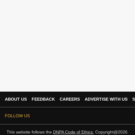
ABOUT US
FEEDBACK
CAREERS
ADVERTISE WITH US
S
FOLLOW US
This website follows the
DNPA Code of Ethics.
Copyright@2026.