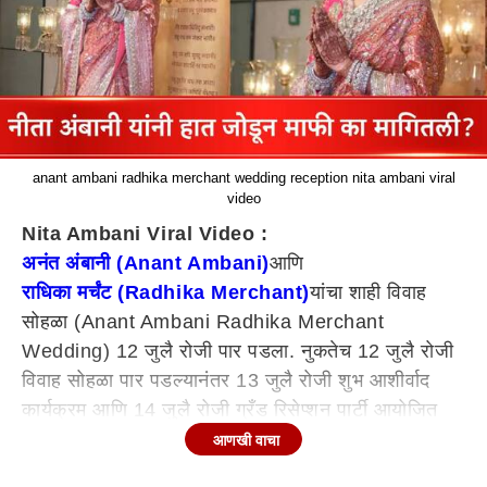
anant ambani radhika merchant wedding reception nita ambani viral
video
Nita Ambani Viral Video :
अनंत अंबानी (Anant Ambani)
आणि
राधिका मर्चंट (Radhika Merchant)
यांचा शाही विवाह
सोहळा (Anant Ambani Radhika Merchant
Wedding) 12 जुलै रोजी पार पडला. नुकतेच 12 जुलै रोजी
विवाह सोहळा पार पडल्यानंतर 13 जुलै रोजी शुभ आशीर्वाद
कार्यक्रम आणि 14 जुलै रोजी ग्रँड रिसेप्शन पार्टी आयोजित
करण्यात आली होती. त्याआधी मार्च आणि मे महिन्यातही
आणखी वाचा
नेत्रदीपक प्री-वेडिंग फंक्शन्सचे आयोजन करण्यात आले होते.