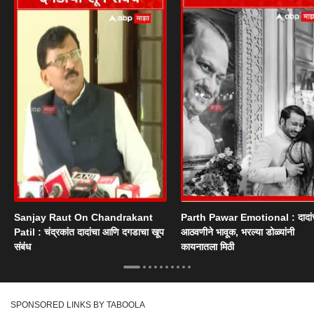
Sanjay Raut On Chandrakant
Parth Pawar Emotional : दादांच
Patil : चंद्रकांत दादांचा आणि दगडाचा खूप
आठवणीने भावूक, भरल्या डोळ्यांनी
संबंध
कायनातला मिठी
SPONSORED LINKS BY TABOOLA