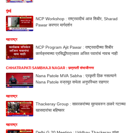
मुंबई
NCP Workshop : राष्ट्रवादीचं आज शिबीर, Sharad
Pawar करणार मार्गदर्शन
महाराष्ट्र
NCP Program Ajit Pawar : राष्ट्रवादीच्या शिबीर
कार्यक्रमाच्या प्रसिद्धीपत्रकात अजित पवारांचं नावच नाही
CHHATRAPATI SAMBHAJI NAGAR : छत्रपती संभाजीनगर
Nana Patole MVA Sabha : प्रकृती ठिक नसल्याने
Nana Patole वज्रमूठ सभेला अनुपस्थित राहणार
महाराष्ट्र
Thackeray Group : सावरकरांच्या मुद्द्यावरुन ठाकरे गटाच्या
खासदारांचा बहिष्कार
महाराष्ट्र
Delhi G 20 Meeting : Uddhav Thackeray यांना