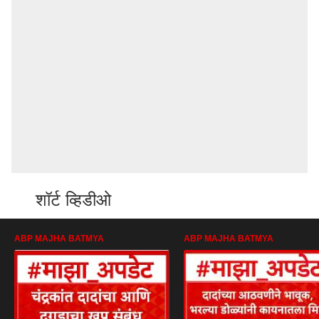
शॉर्ट व्हिडीओ
ABP MAJHA BATMYA
ABP MAJHA BATMYA