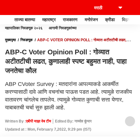
ताज्या बातम्या
महाराष्ट्र
राजकारण
मनोरंजन
क्रीडा
बिझनेस
महापालिका निवडणूक २०२६
आगामी निवडणुकांच्या
मुख्यपृष्ठ
निवडणूक
ABP-C VOTER OPINION POLL : गोव्यात अटीतटीची लढत,
कुणालाही स्पष्ट बहुमत नाही, पाहा जनतेचा कौल
ABP-C Voter Opinion Poll : गोव्यात
अटीतटीची लढत, कुणालाही स्पष्ट बहुमत नाही, पाहा
जनतेचा कौल
ABP CVoter Survey : मतदारांना आपल्याकडे आकर्षीत
करण्यासाठी दावे आणि वचनांचा पाऊस पडत आहे. त्यामुळे राजकीय
वातावरण चांगलेच तापलेय. त्यामुळे गोव्यात कुणाची सत्ता येणार,
याबाबतची चर्चा सुरु झाली आहे.
Written By :
एबीपी माझा वेब टीम
Edited By: नामदेव कुंभार
Updated at : Mon, February 7,2022, 9:29 pm (IST)