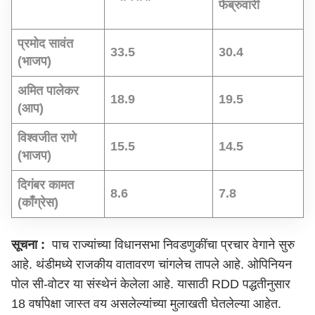
फेब्रुवारी
प्रमोद सावंत
33.5
30.4
(भाजप)
अमित पालेकर
18.9
19.5
(आप)
विश्वजीत राणे
15.5
14.5
(भाजप)
दिगंबर कामत
8.6
7.8
(काँग्रेस)
सूचना :
पाच राज्यांच्या विधानसभा निवडणुकींचा प्रचार वेगाने सुरु
आहे. थंडीमध्ये राजकीय वातावरण चांगलेच तापले आहे. ओपिनियन
पोल सी-वोटर या संस्थेनं केलेला आहे. यासाठी RDD पद्धतीनुसार
18 वर्षापेक्षा जास्त वय असलेल्यांच्या मुलाखती घेतलेल्या आहेत.