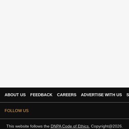
ABOUT US
FEEDBACK
CAREERS
ADVERTISE WITH US
S
FOLLOW US
This website follows the
DNPA Code of Ethics.
Copyright@2026.