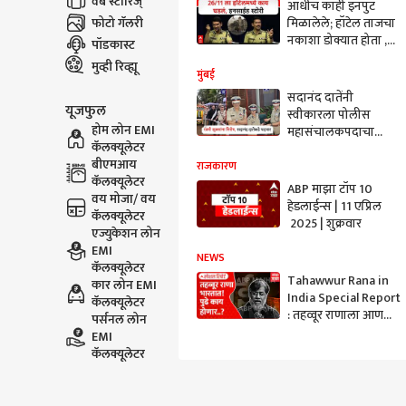
वेब स्टोरिज्
आधीच काही इनपुट
फोटो गॅलरी
मिळालेले; हॉटेल ताजचा
नकाशा डोक्यात होता ,
पॉडकास्ट
२६/११ च्या रात्री नेमकं
मुव्ही रिव्ह्यू
काय घडलं? विश्वास नांगरे
मुंबई
पाटलांनी काय सांगितलं?
सदानंद दातेंनी
यूजफुल
स्वीकारला पोलीस
होम लोन EMI
महासंचालकपदाचा
कॅलक्यूलेटर
पदभार; 26/11 मध्ये
बीएमआय
दहशतवाद्यांशी लढणारे
राजकारण
कॅलक्यूलेटर
डॅशिंग अधिकारी
ABP माझा टॉप 10
वय मोजा/ वय
हेडलाईन्स | 11 एप्रिल
कॅलक्यूलेटर
2025 | शुक्रवार
एज्युकेशन लोन
EMI
NEWS
कॅलक्यूलेटर
Tahawwur Rana in
कार लोन EMI
India Special Report
कॅलक्यूलेटर
: तहव्वूर राणाला आणला,
पर्सनल लोन
मुंबईला न्याय द्या
EMI
Mumbai Terror
कॅलक्यूलेटर
Attack