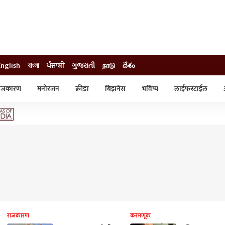
English
বাংলা
ਪੰਜਾਬੀ
ગુજરાતી
நாடு
దేశం
ाजकारण
मनोरंजन
क्रीडा
बिझनेस
भविष्य
लाईफस्टाईल
स्टाईल
क्राईम
व्यापार-उद्योग
ट्रेडिंग
ऑटो
राजकारण
करमणूक