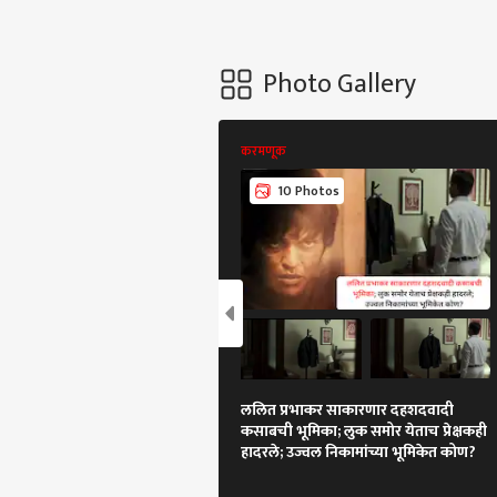
Photo Gallery
करमणूक
10 Photos
ललित प्रभाकर साकारणार दहशदवादी
कसाबची भूमिका; लुक समोर येताच प्रेक्षकही
हादरले; उज्वल निकामांच्या भूमिकेत कोण?