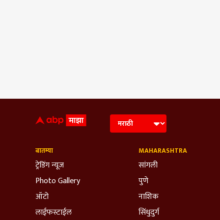
बातम्या
MAHARASHTRA
ट्रेडिंग न्यूज
सांगली
Photo Gallery
पुणे
ऑटो
नाशिक
लाईफस्टाईल
सिंधुदुर्ग