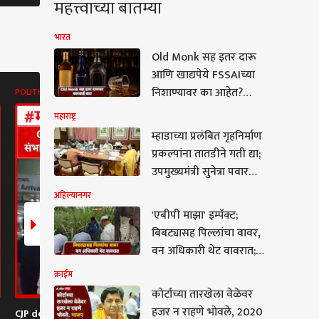
महत्त्वाच्या बातम्या
भारत
Old Monk सह इतर दारू
आणि खाद्यपेये FSSAIच्या
निशाण्यावर का आहेत?
POLITICS
ABP MAJHA BATMYA
POLITICS
देशभर धडक कारवाई
महाराष्ट्र
म्हाडाच्या प्रलंबित गृहनिर्माण
प्रकल्पांना तातडीने गती द्या;
उपमुख्यमंत्री सुनेत्रा पवार
यांचे निर्देश
अहिल्यानगर
'एबीपी माझा' इम्पॅक्ट;
म
बिबट्यासह पिल्लांचा वावर,
वन अधिकारी थेट वावरात;
बिबटे जेरबंद करण्यासाठी
क्राईम
पिंजरे तैनात
कोर्टाच्या तारखेला वेळेवर
टाच्या तारखेला वेळेवर
हजर न राहणे भोवले, 2020
CJP delegation arrives
Dhananjay Munde On
Tukaram M
न राहणे भोवले, 2020 चं