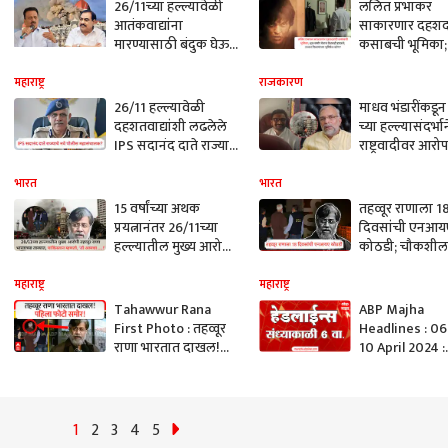
26/11च्या हल्ल्यावेळी
ललित प्रभाकर
आतंकवाद्यांना
साकारणार दहशद
मारण्यासाठी बंदुक घेऊन
कसाबची भूमिका;
रस्त्यावर उतरलो, खडसेंनी
समोर येताच प्रेक्ष
काळजीपोटी रोखलं;
हादरले; उज्वल
महाराष्ट्र
राजकारण
गिरीश महाजनांच्या दावा,
निकामांच्या भूमि
26/11 हल्ल्यावेळी
माधव भंडारींकडून
आता एकनाथ खडसेंच
कोण?
दहशतवाद्यांशी लढलेले
च्या हल्ल्यासंदर्भान
सणसणीत प्रत्युत्तर,
IPS सदानंद दाते राज्याचे
राष्ट्रवादीवर आरोप
म्हणाले...
नवे पोलीस
अमोल मिटकरींची
महासंचालक? केंद्राकडून
टीका
भारत
भारत
NIA प्रमुखपदावरून मुक्त
15 वर्षांच्या अथक
तहव्वूर राणाला 1
प्रयत्नानंतर 26/11च्या
दिवसांची एनआय
हल्ल्यातील मुख्य आरोपी
कोठडी; चौकशील
तहव्वूर राणा भारताच्या
होणार सुरुवात,
ताब्यात, पाकिस्तान
अमेरिकेची पहिली
महाराष्ट्र
महाराष्ट्र
म्हणतो, 'तो आमचा....!'
प्रतिक्रिया, म्हणाले
Tahawwur Rana
ABP Majha
First Photo : तहव्वूर
Headlines : 06
राणा भारतात दाखल!
10 April 2024 :
पहिला फोटो समोर!
Maharashtra N
EXCLUSIVE
एबीपी माझा हेडल
1
2
3
4
5