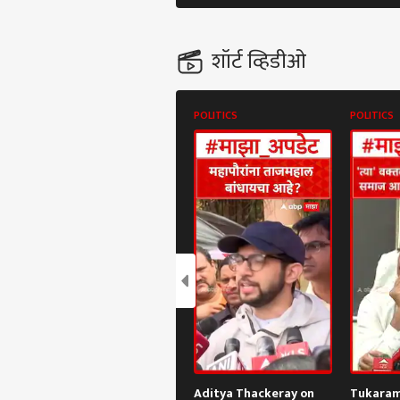
शॉर्ट व्हिडीओ
POLITICS
POLITICS
पर्सनल
टॉप
हॅलो गेस्ट
भारत
आमच्यासोबत जाहिरात करा
प्रायव्हसी पॉलिसी
संपर्क साधा
करिअर
Old 
फीडबॅक
Aditya Thackeray on
Tukaram
आणि 