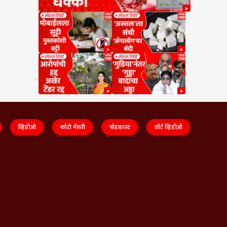
व्हिडीओ
फोटो गॅलरी
पॉडकास्ट
शॉर्ट व्हिडीओ