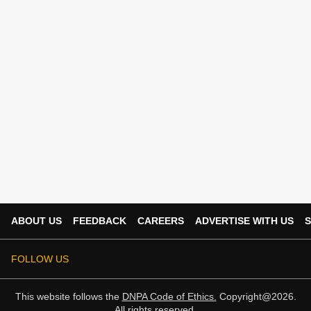
ABOUT US
FEEDBACK
CAREERS
ADVERTISE WITH US
S
FOLLOW US
This website follows the
DNPA Code of Ethics.
Copyright@2026.
All rights reserved.