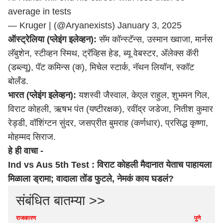
average in tests
— Kruger | (@Aryanexists)
January 3, 2025
ऑस्ट्रेलिया (प्लेइंग इलेव्हन):
सॅम कॉन्स्टॅन्स, उस्मान ख्वाजा, मार्नस
लॅबुशेन, स्टीव्हन स्मिथ, ट्रॅव्हिस हेड, ब्यू वेबस्टर, ॲलेक्स कॅरी
(डब्ल्यू), पॅट कमिन्स (क), मिचेल स्टार्क, नॅथन लियॉन, स्कॉट
बोलँड.
भारत (प्लेइंग इलेव्हन):
यशस्वी जैस्वाल, केएल राहुल, शुभमन गिल,
विराट कोहली, ऋषभ पंत (यष्टीरक्षक), रवींद्र जडेजा, नितीश कुमार
रेड्डी, वॉशिंग्टन सुंदर, जसप्रीत बुमराह (कर्णधार), प्रसिद्ध कृष्णा,
मोहम्मद सिराज.
हे ही वाचा -
Ind vs Aus 5th Test : विराट कोहली मैदानात येताच पाहायला
मिळाला ड्रामा; वादाला तोंड फुटले, नेमकं काय घडलं?
संबंधित बातम्या >>
राजकारण
पुणे