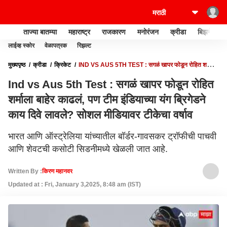
ताज्या बातम्या
महाराष्ट्र
राजकारण
मनोरंजन
क्रीडा
बिझनेस
लाईव्ह स्कोर
वेळापत्रक
रिझल्ट
मुख्यपृष्ठ
क्रीडा
क्रिकेट
IND VS AUS 5TH TEST : सगळं खापर फोडून रोहित शर्माला
बाहेर काढलं, पण टीम इंडियाच्या यंग ब्रिगेडने काय दिवे लावले? सोशल मीडियावर टीकेचा वर्षाव
Ind vs Aus 5th Test : सगळं खापर फोडून रोहित
शर्माला बाहेर काढलं, पण टीम इंडियाच्या यंग ब्रिगेडने
काय दिवे लावले? सोशल मीडियावर टीकेचा वर्षाव
भारत आणि ऑस्ट्रेलिया यांच्यातील बॉर्डर-गावसकर ट्रॉफीची पाचवी
आणि शेवटची कसोटी सिडनीमध्ये खेळली जात आहे.
Written By :
किरण महानवर
Updated at : Fri, January 3,2025, 8:48 am (IST)