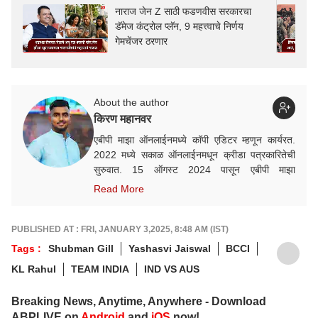
नाराज जेन Z साठी फडणवीस सरकारचा
डॅमेज कंट्रोल प्लॅन, 9 महत्त्वाचे निर्णय
गेमचेंजर ठरणार
About the author
किरण महानवर
एबीपी माझा ऑनलाईनमध्ये कॉपी एडिटर म्हणून कार्यरत.
2022 मध्ये सकाळ ऑनलाईनमधून क्रीडा पत्रकारितेची
सुरुवात. 15 ऑगस्ट 2024 पासून एबीपी माझा
ऑनलाईनमध्ये कार्यरत. क्रीडा क्षेत्रात आवड, गेल्या काही
Read More
वर्षांत राष्ट्रीय व आंतरराष्ट्रीय स्तरावरील अनेक मोठ्या
क्रीडा स्पर्धांचं कव्हरेज.
PUBLISHED AT : FRI, JANUARY 3,2025, 8:48 AM (IST)
Tags :
Shubman Gill
Yashasvi Jaiswal
BCCI
KL Rahul
TEAM INDIA
IND VS AUS
Breaking News, Anytime, Anywhere - Download
ABPLIVE on
Android
and
iOS
now!