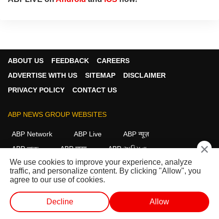
ABOUT US
FEEDBACK
CAREERS
ADVERTISE WITH US
SITEMAP
DISCLAIMER
PRIVACY POLICY
CONTACT US
ABP NEWS GROUP WEBSITES
ABP Network
ABP Live
ABP न्यूज़
×
ABP আনন্দ
ABP माझा
ABP અસ્મિતા
We use cookies to improve your experience, analyze
ABP Ganga
ABP ਸਾਂਝਾ
ABP நாடு
ABP దేశం
traffic, and personalize content. By clicking "Allow", you
agree to our use of cookies.
FOLLOW US
Decline
Allow
लाईव्ह टीव्ही
शॉर्ट व्हिडीओ
व्हिडीओ
पॉडकास्ट