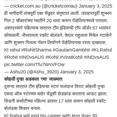
— cricket.com.au (@cricketcomau)
January 3, 2025
ही भागीदारी लंचपूर्वी एका चेंडूवर संपुष्टात आली. उपाहारापूर्वी शुभमन
गिल 2 चौकारांच्या मदतीने 20 धावा करून पॅव्हेलियनमध्ये परतला.
अशाप्रकारे पहिल्याच सत्रात टीम इंडियाची टॉप ऑर्डर 57 धावांवर
कोसळली. जैस्वालला स्कॉट बोलंडने, केएल राहुलला मिचेल स्टार्कने
आणि शुभमन गिलला नॅथन लियॉनने पॅव्हेलियनचा रस्ता दाखवला.
Kl rahul
#RohitSharma
#GautamGambhir
#KLRahul
#Rohit
#INDvsAUS
#Kohli
#ViratKohli
#INDvsAUS
pic.twitter.com/Tfu7WsVFOw
— Ashu20 (@Ashu_3920)
January 3, 2025
कोहली पुन्हा अडकला 'त्या' जाळ्यात
दुसऱ्या सत्रात टीम इंडियाचा स्टार फलंदाज विराट कोहली पुन्हा
एकदा ऑफ स्टंपच्या बाहेर चेंडूशी छेडछाड करताना आऊट झाला.
सिडनी कसोटीच्या पहिल्या डावात 17 धावा करून कोहली स्कॉट
बोलंडचा शिकार बनला.
Kl Rahul will end his career with less than 30