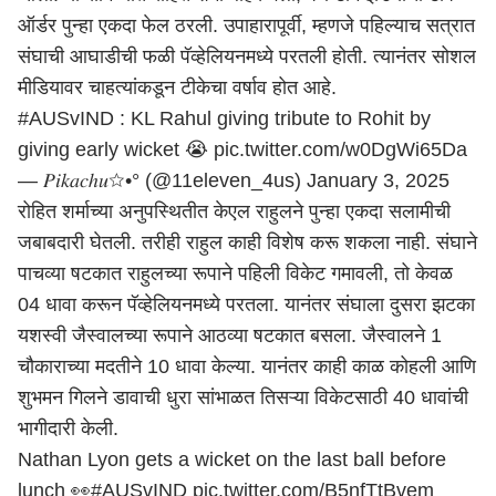
ऑर्डर पुन्हा एकदा फेल ठरली. उपाहारापूर्वी, म्हणजे पहिल्याच सत्रात
संघाची आघाडीची फळी पॅव्हेलियनमध्ये परतली होती. त्यानंतर सोशल
मीडियावर चाहत्यांकडून टीकेचा वर्षाव होत आहे.
#AUSvIND
: KL Rahul giving tribute to Rohit by
giving early wicket 😭
pic.twitter.com/w0DgWi65Da
— 𝑃𝑖𝑘𝑎𝑐ℎ𝑢☆•° (@11eleven_4us)
January 3, 2025
रोहित शर्माच्या अनुपस्थितीत केएल राहुलने पुन्हा एकदा सलामीची
जबाबदारी घेतली. तरीही राहुल काही विशेष करू शकला नाही. संघाने
पाचव्या षटकात राहुलच्या रूपाने पहिली विकेट गमावली, तो केवळ
04 धावा करून पॅव्हेलियनमध्ये परतला. यानंतर संघाला दुसरा झटका
यशस्वी जैस्वालच्या रूपाने आठव्या षटकात बसला. जैस्वालने 1
चौकाराच्या मदतीने 10 धावा केल्या. यानंतर काही काळ कोहली आणि
शुभमन गिलने डावाची धुरा सांभाळत तिसऱ्या विकेटसाठी 40 धावांची
भागीदारी केली.
Nathan Lyon gets a wicket on the last ball before
lunch 👀
#AUSvIND
pic.twitter.com/B5nfTtBvem