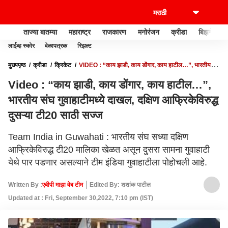
ताज्या बातम्या
महाराष्ट्र
राजकारण
मनोरंजन
क्रीडा
बिझनेस
लाईव्ह स्कोर
वेळापत्रक
रिझल्ट
मुख्यपृष्ठ
क्रीडा
क्रिकेट
VIDEO : “काय झाडी, काय डोंगार, काय हाटील…”, भारतीय संघ
गुवाहाटीमध्ये दाखल, दक्षिण आफ्रिकेविरुद्ध दुसऱ्या टी20 साठी सज्ज
Video : “काय झाडी, काय डोंगार, काय हाटील…”,
भारतीय संघ गुवाहाटीमध्ये दाखल, दक्षिण आफ्रिकेविरुद्ध
दुसऱ्या टी20 साठी सज्ज
Team India in Guwahati : भारतीय संघ सध्या दक्षिण
आफ्रिकेविरुद्ध टी20 मालिका खेळत असून दुसरा सामना गुवाहाटी
येथे पार पडणार असल्याने टीम इंडिया गुवाहाटीला पोहोचली आहे.
Written By :
एबीपी माझा वेब टीम
Edited By: शशांक पाटील
Updated at : Fri, September 30,2022, 7:10 pm (IST)