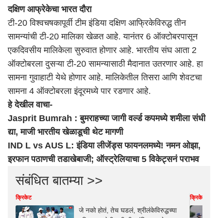
दक्षिण आफ्रेकेचा भारत दौरा
टी-20 विश्वचषकापूर्वी टीम इंडिया दक्षिण आफ्रिकेविरुद्ध तीन
सामन्यांची टी-20 मालिका खेळत आहे. यानंतर 6 ऑक्टोबरपासून
एकदिवसीय मालिकेला सुरुवात होणार आहे. भारतीय संघ आता 2
ऑक्टोबरला दुसऱ्या टी-20 सामन्यासाठी मैदानात उतरणार आहे. हा
सामना गुवाहाटी येथे होणार आहे. मालिकेतील तिसरा आणि शेवटचा
सामना 4 ऑक्टोबरला इंदूरमध्ये पार रडणार आहे.
हे
देखील वाचा-
Jasprit Bumrah : बुमराहच्या जागी वर्ल्ड कपमध्ये शमीला संधी
द्या, माजी भारतीय खेळाडूची थेट मागणी
IND L vs AUS L: इंडिया लीजेंड्स फायनलमध्ये! नमन ओझा,
इरफान पठाणची तडाखेबाजी; ऑस्ट्रेलियाचा 5 विकेट्सनं पराभव
संबंधित बातम्या >>
क्रिकेट
क्रिकेट
जे नको होतं, तेच घडलं, श्रीलंकेविरुद्धच्या