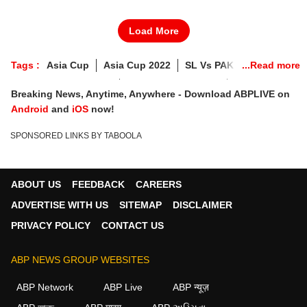
Load More
Tags :
Asia Cup
Asia Cup 2022
SL Vs PAK
Sri Lanka Vs Pakistan
Asia Cup 2022 Final
Breaking News, Anytime, Anywhere - Download ABPLIVE on
Asia Cup Finals 2022
Asia Cup 2022 Final Live
Android
and
iOS
now!
PAK Vs SL Final
SPONSORED LINKS BY TABOOLA
ABOUT US
FEEDBACK
CAREERS
ADVERTISE WITH US
SITEMAP
DISCLAIMER
PRIVACY POLICY
CONTACT US
ABP NEWS GROUP WEBSITES
ABP Network
ABP Live
ABP न्यूज़