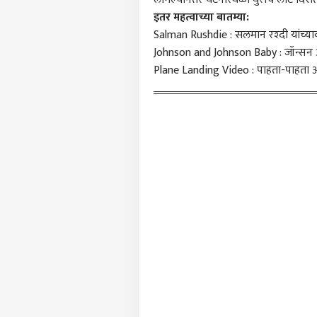
आमच्यासोबत जाहिरात करा
इतर महत्वाच्या बातम्या:
प्रायव्हसी पॉलिसी
Salman Rushdie : सलमान रश्दी यांच्यावर
संपर्क साधा
Johnson and Johnson Baby : जॉन्सन अॅ
करिअर
Plane Landing Video : पाहता-पाहता अगद
एआय 
फीडबॅक
सरका
आमच्याबद्दल
आक्षे
राजक
तासा
मुलां
तरीह
LOGIN
पेले
आल्या
विच
मोहन
म्हण
भाष्य