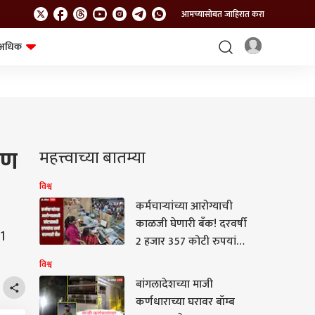
आमच्यासोबत जाहिरात करा
अधिक
शेत-शिवार
भविष्य
षण
महत्त्वाच्या बातम्या
विश्व
कर्मचाऱ्यांच्या आरोग्याची
काळजी घेणारी बँक! दरवर्षी
1
2 हजार 357 कोटी रुपयांचा
खर्च, जाणून घ्या सविस्तर
विश्व
माहिती
बांगलादेशच्या माजी
कर्णधाराच्या घरावर बॉम्ब