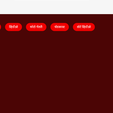
व्हिडीओ
फोटो गॅलरी
पॉडकास्ट
शॉर्ट व्हिडीओ