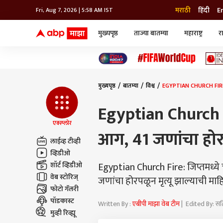
मराठी
हिंदी
E
Fri, Aug 7, 2026 | 5:58 AM IST
मुख्यपृष्ठ
ताज्या बातम्या
महाराष्ट्र
र
बातम्या
जॅाब माझा
लाईफ
भारत
महाराष्ट्र
टेक-गॅजेट
मुंबई
ऑटो
टेलिव्हिजन
विश्व
विश्व
मुख्यपृष्ठ
बातम्या
विश्व
EGYPTIAN CHURCH FIRE: इ
कोल्हापूर
पुणे
Egyptian Church F
नवी मुंबई
अमरावती
एक्स्प्लोर
आग, 41 जणांचा होरप
अहमदनगर
लाईव्ह टीव्ही
अकोला
व्हिडीओ
Egyptian Church Fire: जिप्तमध्य
शॉर्ट व्हिडीओ
वेब स्टोरिज्
जणांचा होरपळून मृत्यू झाल्याची मा
फोटो गॅलरी
पॉडकास्ट
Written By :
एबीपी माझा वेब टीम
| Edited By: स
मुव्ही रिव्ह्यू