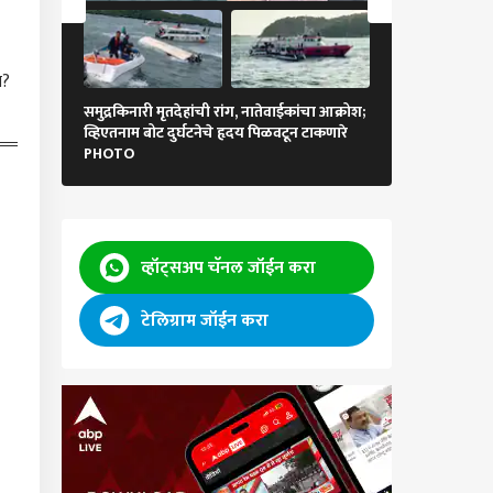
य?
समुद्रकिनारी मृतदेहांची रांग, नातेवाईकांचा आक्रोश;
अमेरिकेचा 250 वा स्
ा वर्गातील मुलांचं
व्हिएतनाम बोट दुर्घटनेचे हृदय पिळवटून टाकणारे
संचलन, वॉशिंग्टन
फ लिस्टमध्ये नाव
PHOTO
ड्रोन शो अन् नयन
, आरक्षण कधीपर्यंत
कारण
ार? Gen Z चे थेट प्रश्न,
न भागवतांचं रोखठोक
व्हॉट्सअप चॅनल जॉईन करा
ल गांधींचा Gen Z सोबत
टेलिग्राम जॉईन करा
क साधण्याचा प्रयत्न;
्टावर 'आस्क मी एनीथिंग'
 सुरू, म्हणाले, तुम्ही मला
ीही विचारू शकता