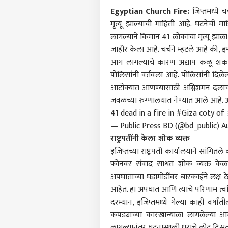
Egyptian Church Fire:
जिप्तमध्ये 
मृत्यू झाल्याची माहिती आहे. घटनेची म
लागल्याने किमान 41 लोकांचा मृत्यू झाल
जाहीर केला आहे. चर्चने म्हटले आहे की, 
आग लागल्याचे कारण अद्याप कळू शकलेल
पोलिसांनी वर्तवला आहे. पोलिसांनी दि
आटोक्यात आणण्यासाठी अग्निशमन दलाच्य
जवळच्या रुग्णालयात नेण्यात आले आहे. आ
41 dead in a fire in
#Giza
coty of
— Public Press BD (@bd_public)
A
राष्ट्रपतींनी केला शोक व्यक्त
इजिप्तच्या राष्ट्रपती कार्यालयाने सांगितले
फोनवर संवाद साधत शोक व्यक्त केला
पर्सनल
अपघाताच्या घडामोडींवर बारकाईने लक्ष ठे
आहेत. हा अपघात आणि त्याचे परिणाम त्व
दरम्यान, इजिप्तमध्ये गेल्या काही वर्ष
टॉप
हॅलो गेस्ट
कपड्याच्या कारखान्याला लागलेल्या
भारत
लागल्यानंतर घटनास्थळी धुराचे लोट दिसत