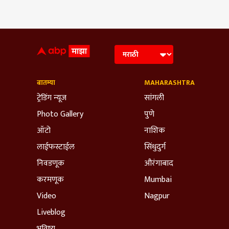
बातम्या
MAHARASHTRA
ट्रेडिंग न्यूज
सांगली
Photo Gallery
पुणे
ऑटो
नाशिक
लाईफस्टाईल
सिंधुदुर्ग
निवडणूक
औरंगाबाद
करमणूक
Mumbai
Video
Nagpur
Liveblog
भविष्य